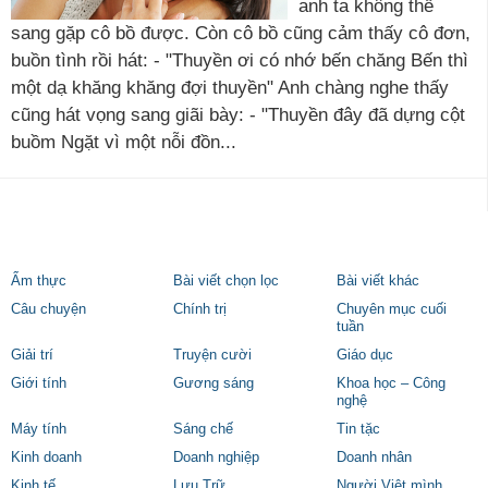
anh ta không thể
sang gặp cô bồ được. Còn cô bồ cũng cảm thấy cô đơn,
buồn tình rồi hát: - "Thuyền ơi có nhớ bến chăng Bến thì
một dạ khăng khăng đợi thuyền" Anh chàng nghe thấy
cũng hát vọng sang giãi bày: - "Thuyền đây đã dựng cột
buồm Ngặt vì một nỗi đồn...
Ẩm thực
Bài viết chọn lọc
Bài viết khác
Câu chuyện
Chính trị
Chuyên mục cuối
tuần
Giải trí
Truyện cười
Giáo dục
Giới tính
Gương sáng
Khoa học – Công
nghệ
Máy tính
Sáng chế
Tin tặc
Kinh doanh
Doanh nghiệp
Doanh nhân
Kinh tế
Lưu Trữ
Người Việt mình