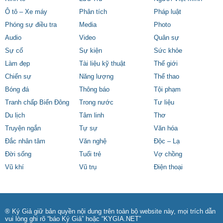
Ô tô – Xe máy
Phân tích
Pháp luật
Phóng sự điều tra
Media
Photo
Audio
Video
Quân sự
Sự cố
Sự kiện
Sức khỏe
Làm đẹp
Tài liệu kỹ thuật
Thế giới
Chiến sự
Năng lượng
Thể thao
Bóng đá
Thông báo
Tội phạm
Tranh chấp Biển Đông
Trong nước
Tư liệu
Du lịch
Tâm linh
Thơ
Truyện ngắn
Tự sự
Văn hóa
Đắc nhân tâm
Văn nghệ
Độc – Lạ
Đời sống
Tuổi trẻ
Vợ chồng
Vũ khí
Vũ trụ
Điện thoại
® Ký Giả giữ bản quyền nội dung trên toàn bộ website này, mọi trích dẫn
vui lòng ghi rõ “báo Ký Giả” hoặc “KYGIA.NET”