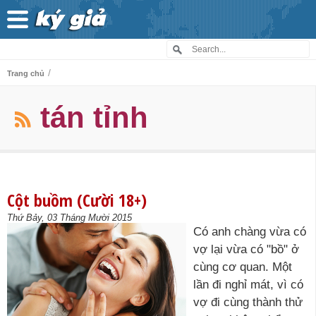
/
Trang chủ
tán tỉnh
Cột buồm (Cười 18+)
Thứ Bảy, 03 Tháng Mười 2015
Có anh chàng vừa có
vợ lại vừa có "bồ" ở
cùng cơ quan. Một
lần đi nghỉ mát, vì có
vợ đi cùng thành thử