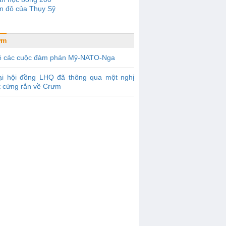
n đô của Thụy Sỹ
ưm
ề các cuộc đàm phán Mỹ-NATO-Nga
ại hội đồng LHQ đã thông qua một nghị
t cứng rắn về Crưm