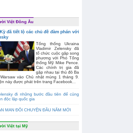
ời Việt Đông Âu
Kỳ đã tiết lộ các chủ đề đàm phán với
nsky
Tổng thống Ukraina
Vladimir Zelensky đã
tổ chức cuộc gặp song
phương với Phó Tổng
thống Mỹ Mike Pence.
Các chính trị gia đã
gặp nhau tại thủ đô Ba
 Warsaw vào Chủ nhật mùng 1 tháng 9.
ện này được phát trên trang Facebook...
elensky đi những bước đầu tiên để củng
n độc lập quốc gia
AN MAN ĐÔI CHUYỆN ĐẦU NĂM MỚI
ời Việt tại Mỹ