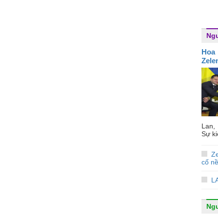
Ngư
Hoa 
Zele
Lan,
Sự ki
Z
cố nề
L
Ngư