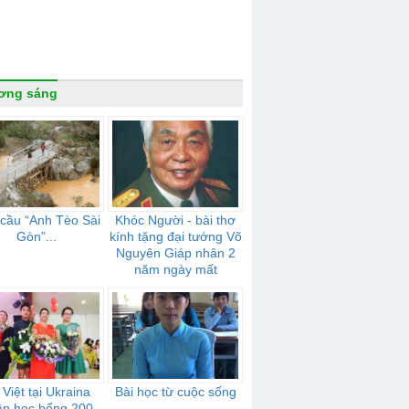
ơng sáng
cầu “Anh Tèo Sài
Khóc Người - bài thơ
Gòn”...
kính tặng đại tướng Võ
Nguyên Giáp nhân 2
năm ngày mất
Việt tại Ukraina
Bài học từ cuộc sống
ận học bổng 200