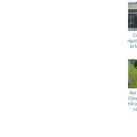
Cà
người
bị 
Bút
Cộng
hồi
n