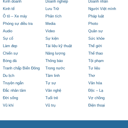
Kinh doanh
Doanh nghiệp
Doanh nhân
Kinh tế
Lưu Trữ
Người Việt mình
Ô tô – Xe máy
Phân tích
Pháp luật
Phóng sự điều tra
Media
Photo
Audio
Video
Quân sự
Sự cố
Sự kiện
Sức khỏe
Làm đẹp
Tài liệu kỹ thuật
Thế giới
Chiến sự
Năng lượng
Thể thao
Bóng đá
Thông báo
Tội phạm
Tranh chấp Biển Đông
Trong nước
Tư liệu
Du lịch
Tâm linh
Thơ
Truyện ngắn
Tự sự
Văn hóa
Đắc nhân tâm
Văn nghệ
Độc – Lạ
Đời sống
Tuổi trẻ
Vợ chồng
Vũ khí
Vũ trụ
Điện thoại