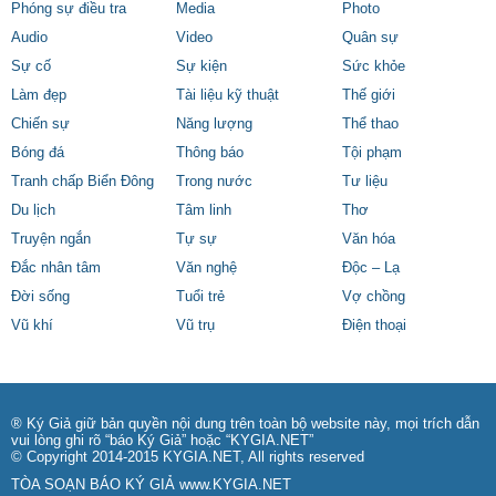
Phóng sự điều tra
Media
Photo
Audio
Video
Quân sự
Sự cố
Sự kiện
Sức khỏe
Làm đẹp
Tài liệu kỹ thuật
Thế giới
Chiến sự
Năng lượng
Thể thao
Bóng đá
Thông báo
Tội phạm
Tranh chấp Biển Đông
Trong nước
Tư liệu
Du lịch
Tâm linh
Thơ
Truyện ngắn
Tự sự
Văn hóa
Đắc nhân tâm
Văn nghệ
Độc – Lạ
Đời sống
Tuổi trẻ
Vợ chồng
Vũ khí
Vũ trụ
Điện thoại
® Ký Giả giữ bản quyền nội dung trên toàn bộ website này, mọi trích dẫn
vui lòng ghi rõ “báo Ký Giả” hoặc “KYGIA.NET”
© Copyright 2014-2015 KYGIA.NET, All rights reserved
TÒA SOẠN BÁO KÝ GIẢ
www.KYGIA.NET