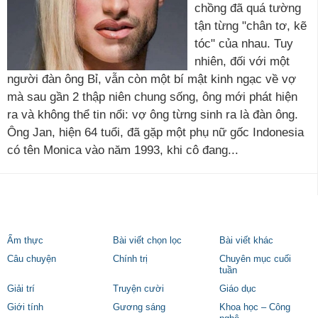
chồng đã quá tường
tận từng "chân tơ, kẽ
tóc" của nhau. Tuy
nhiên, đối với một
người đàn ông Bỉ, vẫn còn một bí mật kinh ngạc về vợ
mà sau gần 2 thập niên chung sống, ông mới phát hiện
ra và không thể tin nổi: vợ ông từng sinh ra là đàn ông.
Ông Jan, hiện 64 tuổi, đã gặp một phụ nữ gốc Indonesia
có tên Monica vào năm 1993, khi cô đang...
Ẩm thực
Bài viết chọn lọc
Bài viết khác
Câu chuyện
Chính trị
Chuyên mục cuối
tuần
Giải trí
Truyện cười
Giáo dục
Giới tính
Gương sáng
Khoa học – Công