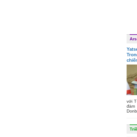
Ars
Yats
Tron
chiế
với 
đàm 
Donba
Tri