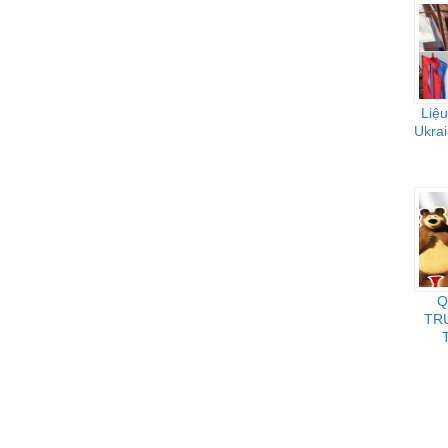
Liệu
Ukrai
Q
TR