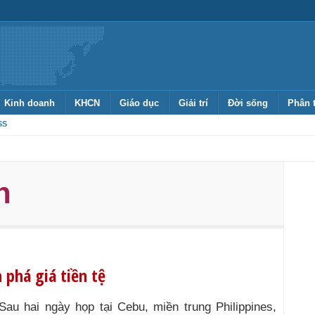
Kinh doanh
KHCN
Giáo dục
Giải trí
Đời sống
Phân 
SS
n
 phá giá tiền tệ
Sau hai ngày họp tại Cebu, miền trung Philippines,