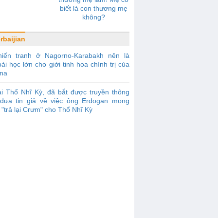
biết là con thương mẹ
không?
rbaijian
hiến tranh ở Nagorno-Karabakh nên là
ài học lớn cho giới tinh hoa chính trị của
ina
i Thổ Nhĩ Kỳ, đã bắt được truyền thông
đưa tin giả về việc ông Erdogan mong
"trả lại Crưm" cho Thổ Nhĩ Kỳ