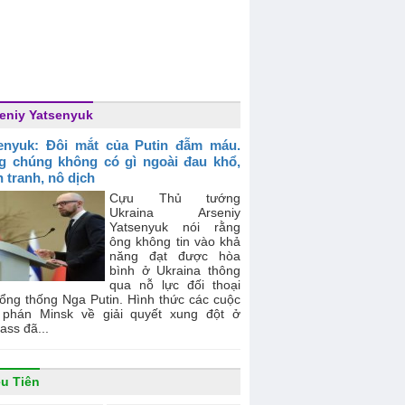
eniy Yatsenyuk
enyuk: Đôi mắt của Putin đẫm máu.
g chúng không có gì ngoài đau khổ,
n tranh, nô dịch
Cựu Thủ tướng
Ukraina Arseniy
Yatsenyuk nói rằng
ông không tin vào khả
năng đạt được hòa
bình ở Ukraina thông
qua nỗ lực đối thoại
Tổng thống Nga Putin. Hình thức các cuộc
phán Minsk về giải quyết xung đột ở
ss đã...
ều Tiên