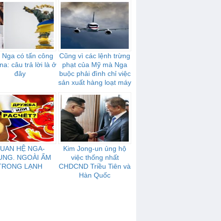
 Nga có tấn công
Cũng vì các lệnh trừng
na: câu trả lời là ở
phạt của Mỹ mà Nga
đây
buộc phải đình chỉ việc
sản xuất hàng loạt máy
bay, được gọi là đối thủ
cạnh tranh với Boeing
UAN HỆ NGA-
Kim Jong-un ủng hộ
UNG. NGOÀI ẤM
việc thống nhất
TRONG LẠNH
CHDCND Triều Tiên và
Hàn Quốc