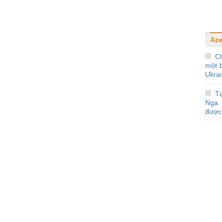
Aze
C
một b
Ukra
Tạ
Nga 
được 