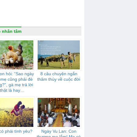
 nhân tâm
on hỏi: “Sao ngày
8 câu chuyện ngắn
 mẹ cũng phải đẻ
thâm thúy về cuộc đời
g?”, gà mẹ trả lời
thật là hay…
có phải tình yêu?
Ngày Vu Lan: Con
thương mẹ lắm! Mẹ có