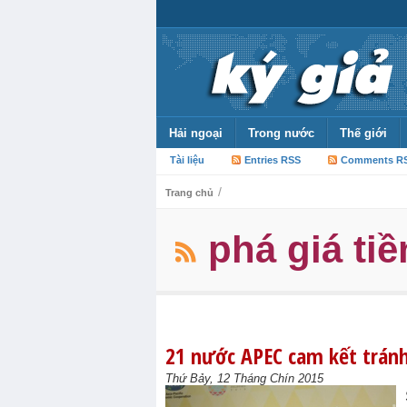
Hải ngoại
Trong nước
Thế giới
Tài liệu
Entries RSS
Comments R
/
Trang chủ
phá giá tiề
21 nước APEC cam kết tránh
Thứ Bảy, 12 Tháng Chín 2015