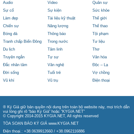
Audio
Video
Quân sự
Sự cố
Sự kiện
Sức khỏe
Làm đẹp
Tài liệu kỹ thuật
Thế giới
Chiến sự
Năng lượng
Thể thao
Bóng đá
Thông báo
Tội phạm
Tranh chấp Biển Đông
Trong nước
Tư liệu
Du lịch
Tâm linh
Thơ
Truyện ngắn
Tự sự
Văn hóa
Đắc nhân tâm
Văn nghệ
Độc – Lạ
Đời sống
Tuổi trẻ
Vợ chồng
Vũ khí
Vũ trụ
Điện thoại
® Ký Giả giữ bản quyền nội dung trên toàn bộ website này, mọi trích dẫn
vui lòng ghi rõ “báo Ký Giả” hoặc “KYGIA.NET”
© Copyright 2014-2015 KYGIA.NET, All rights reserved
TÒA SOẠN BÁO KÝ GIẢ
www.KYGIA.NET
Điện thoại.: +38.0639912660 / +38.0962116886