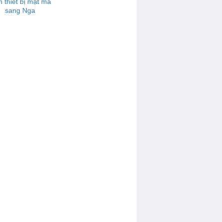
n thiết bị mật mã
sang Nga