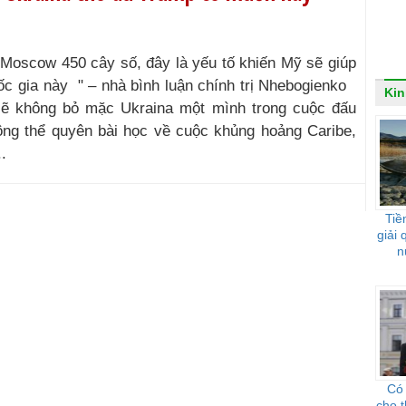
h Moscow 450 cây số, đây là yếu tố khiến Mỹ sẽ giúp
c gia này " – nhà bình luận chính trị Nhebogienko
Kin
ẽ không bỏ mặc Ukraina một mình trong cuộc đấu
ông thể quyên bài học về cuộc khủng hoảng Caribe,
.
Tiề
giải
n
Có
cho 