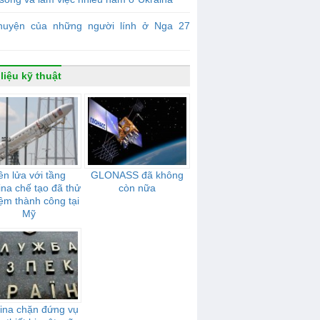
huyện của những người lính ở Nga 27
 liệu kỹ thuật
ên lửa với tầng
GLONASS đã không
ina chế tạo đã thử
còn nữa
ệm thành công tại
Mỹ
ina chặn đứng vụ