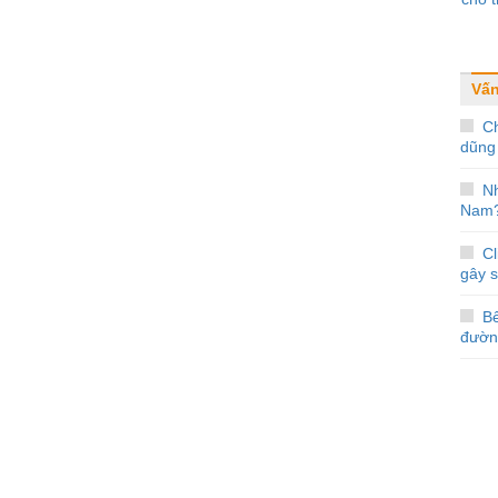
Vấn
Ch
dũng 
Nh
Nam
Cl
gây 
Bế
đườn