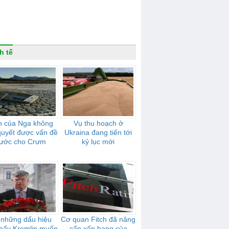
h tế
n của Nga không
Vụ thu hoạch ở
 quyết được vấn đề
Ukraina đang tiến tới
ước cho Crưm
kỷ lục mới
 những dấu hiệu
Cơ quan Fitch đã nâng
thấy Kremlin muốn
cấp xếp hạng của