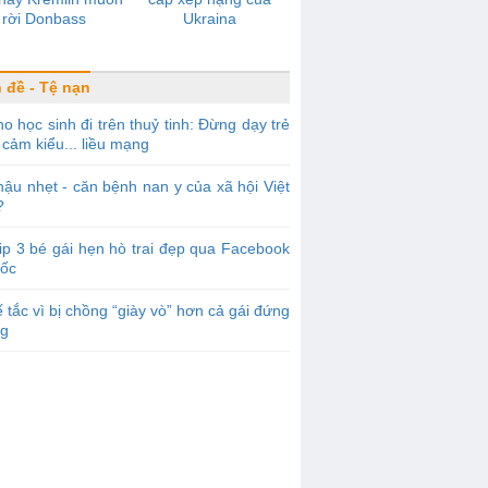
rời Donbass
Ukraina
 đề - Tệ nạn
o học sinh đi trên thuỷ tinh: Đừng dạy trẻ
cảm kiểu... liều mạng
ậu nhẹt - căn bệnh nan y của xã hội Việt
?
ip 3 bé gái hẹn hò trai đẹp qua Facebook
sốc
 tắc vì bị chồng “giày vò” hơn cả gái đứng
g