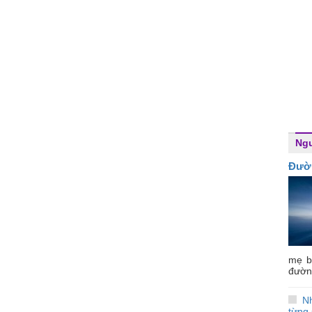
Ngư
Đườ
mẹ b
đường
N
từng 