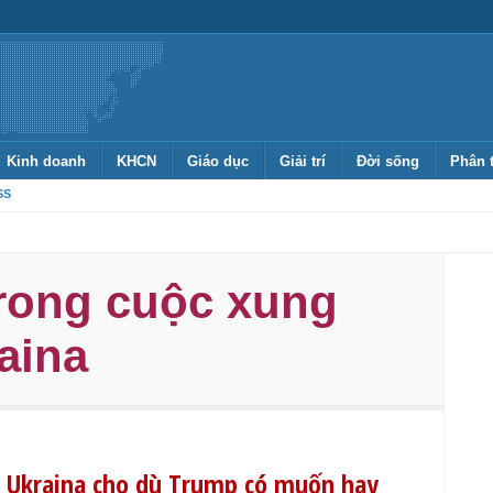
Kinh doanh
KHCN
Giáo dục
Giải trí
Đời sống
Phân 
SS
rong cuộc xung
aina
ỏ Ukraina cho dù Trump có muốn hay