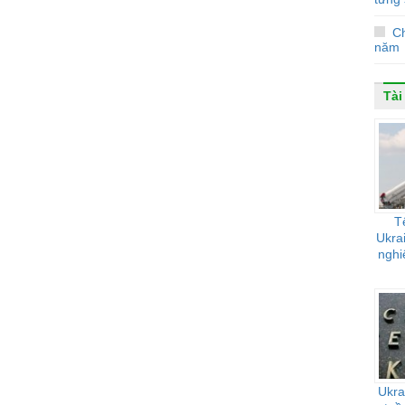
C
năm
Tài
T
Ukra
nghi
Ukra