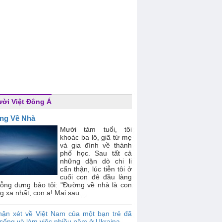
ời Việt Đông Á
ng Về Nhà
Mười tám tuổi, tôi
khoác ba lô, giã từ mẹ
và gia đình về thành
phố học. Sau tất cả
những dặn dò chi li
cẩn thận, lúc tiễn tôi ở
cuối con đê đầu làng
ỗng dưng bảo tôi: "Đường về nhà là con
 xa nhất, con ạ! Mai sau...
hận xét về Việt Nam của một bạn trẻ đã
sống và làm việc nhiều năm ở Ukraina