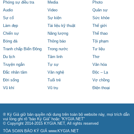
Phóng sự điều tra
Media
Photo
Audio
Video
Quân sự
Sự cố
Sự kiện
Sức khỏe
Làm đẹp
Tài liệu kỹ thuật
Thế giới
Chiến sự
Năng lượng
Thể thao
Bóng đá
Thông báo
Tội phạm
Tranh chấp Biển Đông
Trong nước
Tư liệu
Du lịch
Tâm linh
Thơ
Truyện ngắn
Tự sự
Văn hóa
Đắc nhân tâm
Văn nghệ
Độc – Lạ
Đời sống
Tuổi trẻ
Vợ chồng
Vũ khí
Vũ trụ
Điện thoại
® Ký Giả giữ bản quyền nội dung trên toàn bộ website này, mọi trích dẫn
vui lòng ghi rõ “báo Ký Giả” hoặc “KYGIA.NET”
© Copyright 2014-2015 KYGIA.NET, All rights reserved
TÒA SOẠN BÁO KÝ GIẢ
www.KYGIA.NET