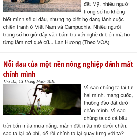
đất Mỹ, nhiều người
trong số họ không
biết mình sẽ đi đâu, nhưng họ biết họ đang lánh cuộc
chiến tranh ở Việt Nam và Campuchia. Nhiều người
trong số họ giờ đây vẫn bám trụ với nghề đi biển mà họ
từng làm nơi quê cũ... Lan Hương (Theo VOA)
Nỗi đau của một nền nông nghiệp đánh mất
chính mình
Thứ Ba, 13 Tháng Mười 2015
Vì sao chúng ta lại tự
hại mình, mang cuốc,
thuổng đào đất dưới
chân mình. Vì sao
chúng ta có cả bầu
trời bốn mùa mưa nắng, mảnh đất mầu mỡ dưới chân,
sao ta lại bỏ phí, để rồi chính ta lại quay lưng với ta?