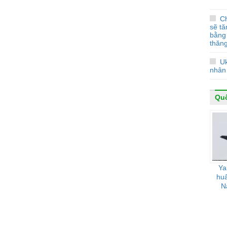
Ch
sẽ t
bằng 
thăn
U
nhân
Qu
Ya
huấ
N