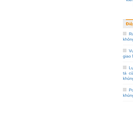
Điệ
R
khôn
V
giao
Lự
tá c
khủn
Po
khủng