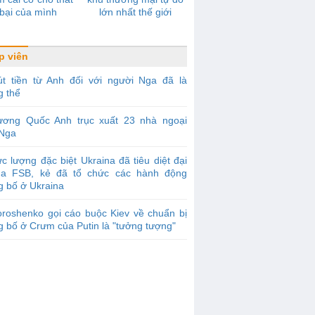
bại của mình
lớn nhất thế giới
p viên
út tiền từ Anh đối với người Nga đã là
g thể
ương Quốc Anh trục xuất 23 nhà ngoại
 Nga
c lượng đặc biệt Ukraina đã tiêu diệt đại
ủa FSB, kẻ đã tổ chức các hành động
g bố ở Ukraina
roshenko gọi cáo buộc Kiev về chuẩn bị
 bố ở Crưm của Putin là "tưởng tượng"