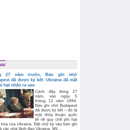
khí
g 27 năm trước, Bản ghi nhớ
pest đã được ký kết: Ukraina đã mất
hí hạt nhân ra sao
Cách đây đúng 27
năm, vào ngày 5
tháng 12 năm 1994,
Bản ghi nhớ Budapest
đã được ký kết – đó là
một thỏa thuận quốc
tế về quy chế phi hạt
 hóa của Ukraina. Đặt chữ ký vào bản ghi
à các nhà lãnh đạo Ukraina, Mỹ,...