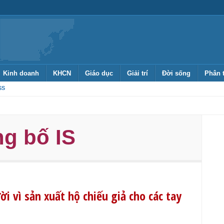
Kinh doanh
KHCN
Giáo dục
Giải trí
Đời sống
Phân 
SS
g bố IS
 vì sản xuất hộ chiếu giả cho các tay