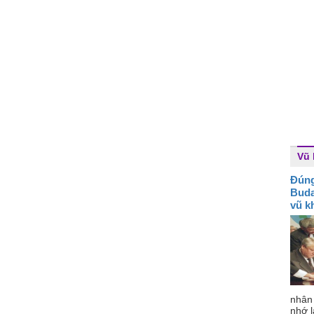
Vũ 
Đún
Buda
vũ k
nhân
nhớ l