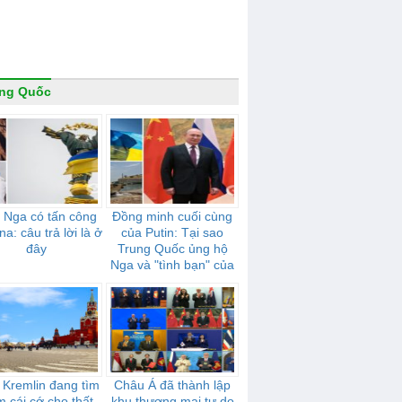
ung Quốc
 Nga có tấn công
Đồng minh cuối cùng
na: câu trả lời là ở
của Putin: Tại sao
đây
Trung Quốc ủng hộ
Nga và "tình bạn" của
họ mạnh mẽ như thế
nào
 Kremlin đang tìm
Châu Á đã thành lập
m cái cớ cho thất
khu thương mại tự do