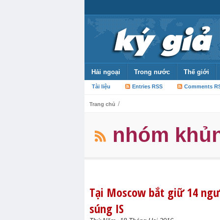
Hải ngoại
Trong nước
Thế giới
Tài liệu
Entries RSS
Comments R
/
Trang chủ
nhóm khủn
Tại Moscow bắt giữ 14 người
súng IS