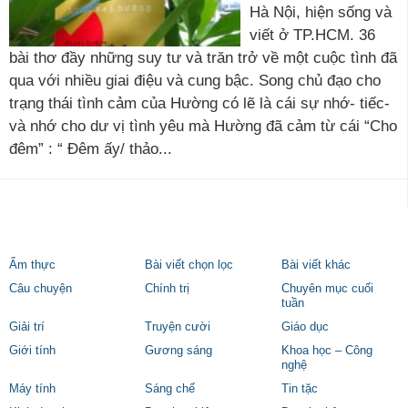
Hà Nội, hiện sống và
viết ở TP.HCM. 36
bài thơ đầy những suy tư và trăn trở về một cuộc tình đã
qua với nhiều giai điệu và cung bậc. Song chủ đạo cho
trạng thái tình cảm của Hường có lẽ là cái sự nhớ- tiếc-
và nhớ cho dư vị tình yêu mà Hường đã cảm từ cái “Cho
đêm” : “ Đêm ấy/ thảo...
Ẩm thực
Bài viết chọn lọc
Bài viết khác
Câu chuyện
Chính trị
Chuyên mục cuối
tuần
Giải trí
Truyện cười
Giáo dục
Giới tính
Gương sáng
Khoa học – Công
nghệ
Máy tính
Sáng chế
Tin tặc