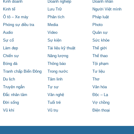
Kinh doanh
Doanh nghiệp
Doanh nhân
Kinh tế
Lưu Trữ
Người Việt mình
Ô tô – Xe máy
Phân tích
Pháp luật
Phóng sự điều tra
Media
Photo
Audio
Video
Quân sự
Sự cố
Sự kiện
Sức khỏe
Làm đẹp
Tài liệu kỹ thuật
Thế giới
Chiến sự
Năng lượng
Thể thao
Bóng đá
Thông báo
Tội phạm
Tranh chấp Biển Đông
Trong nước
Tư liệu
Du lịch
Tâm linh
Thơ
Truyện ngắn
Tự sự
Văn hóa
Đắc nhân tâm
Văn nghệ
Độc – Lạ
Đời sống
Tuổi trẻ
Vợ chồng
Vũ khí
Vũ trụ
Điện thoại