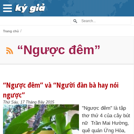
/
Trang chủ
“Ngược đêm”
“Ngược đêm” và “Người đàn bà hay nói
ngược”
Thứ Sáu, 17 Tháng Bảy 2015
"Ngược đêm" là tập
thơ thứ 4 của cây bút
nữ Trần Mai Hường,
quê quán Ứng Hòa,