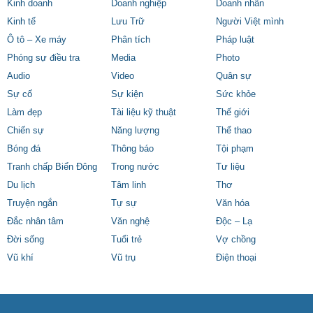
Kinh doanh
Doanh nghiệp
Doanh nhân
Kinh tế
Lưu Trữ
Người Việt mình
Ô tô – Xe máy
Phân tích
Pháp luật
Phóng sự điều tra
Media
Photo
Audio
Video
Quân sự
Sự cố
Sự kiện
Sức khỏe
Làm đẹp
Tài liệu kỹ thuật
Thế giới
Chiến sự
Năng lượng
Thể thao
Bóng đá
Thông báo
Tội phạm
Tranh chấp Biển Đông
Trong nước
Tư liệu
Du lịch
Tâm linh
Thơ
Truyện ngắn
Tự sự
Văn hóa
Đắc nhân tâm
Văn nghệ
Độc – Lạ
Đời sống
Tuổi trẻ
Vợ chồng
Vũ khí
Vũ trụ
Điện thoại