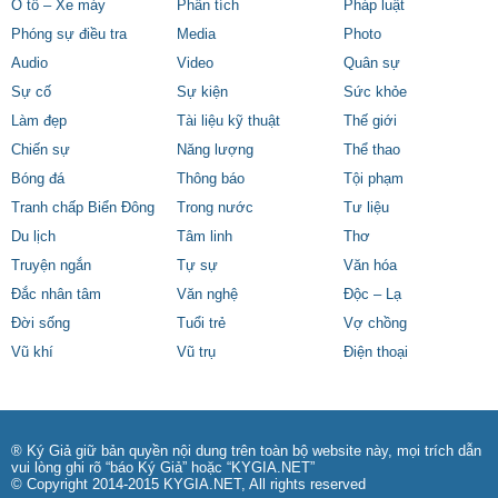
Ô tô – Xe máy
Phân tích
Pháp luật
Phóng sự điều tra
Media
Photo
Audio
Video
Quân sự
Sự cố
Sự kiện
Sức khỏe
Làm đẹp
Tài liệu kỹ thuật
Thế giới
Chiến sự
Năng lượng
Thể thao
Bóng đá
Thông báo
Tội phạm
Tranh chấp Biển Đông
Trong nước
Tư liệu
Du lịch
Tâm linh
Thơ
Truyện ngắn
Tự sự
Văn hóa
Đắc nhân tâm
Văn nghệ
Độc – Lạ
Đời sống
Tuổi trẻ
Vợ chồng
Vũ khí
Vũ trụ
Điện thoại
® Ký Giả giữ bản quyền nội dung trên toàn bộ website này, mọi trích dẫn
vui lòng ghi rõ “báo Ký Giả” hoặc “KYGIA.NET”
© Copyright 2014-2015 KYGIA.NET, All rights reserved