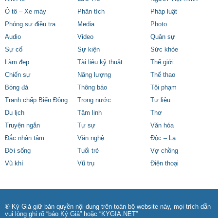
Ô tô – Xe máy
Phân tích
Pháp luật
Phóng sự điều tra
Media
Photo
Audio
Video
Quân sự
Sự cố
Sự kiện
Sức khỏe
Làm đẹp
Tài liệu kỹ thuật
Thế giới
Chiến sự
Năng lượng
Thể thao
Bóng đá
Thông báo
Tội phạm
Tranh chấp Biển Đông
Trong nước
Tư liệu
Du lịch
Tâm linh
Thơ
Truyện ngắn
Tự sự
Văn hóa
Đắc nhân tâm
Văn nghệ
Độc – Lạ
Đời sống
Tuổi trẻ
Vợ chồng
Vũ khí
Vũ trụ
Điện thoại
® Ký Giả giữ bản quyền nội dung trên toàn bộ website này, mọi trích dẫn
vui lòng ghi rõ “báo Ký Giả” hoặc “KYGIA.NET”