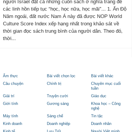
người Israel đặt cả những cuốn sách ở nghĩa trang để
các linh hồn tiếp tục “học, học nữa, học mãi”... 1. Ấn Độ
Năm ngoái, đất nước Nam Á này đã được NOP World
Culture Score Index xếp hạng nhất trong khảo sát về
thời gian đọc sách trung bình của người dân. Theo đó,
thời...
Ẩm thực
Bài viết chọn lọc
Bài viết khác
Câu chuyện
Chính trị
Chuyên mục cuối
tuần
Giải trí
Truyện cười
Giáo dục
Giới tính
Gương sáng
Khoa học – Công
nghệ
Máy tính
Sáng chế
Tin tặc
Kinh doanh
Doanh nghiệp
Doanh nhân
Kinh tế
Lưu Trữ
Người Việt mình