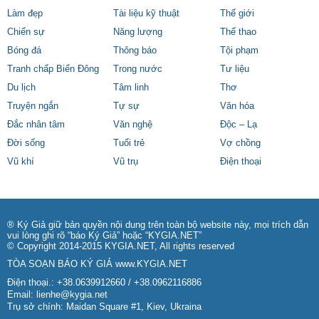
Làm đẹp
Tài liệu kỹ thuật
Thế giới
Chiến sự
Năng lượng
Thể thao
Bóng đá
Thông báo
Tội phạm
Tranh chấp Biển Đông
Trong nước
Tư liệu
Du lịch
Tâm linh
Thơ
Truyện ngắn
Tự sự
Văn hóa
Đắc nhân tâm
Văn nghệ
Độc – Lạ
Đời sống
Tuổi trẻ
Vợ chồng
Vũ khí
Vũ trụ
Điện thoại
® Ký Giả giữ bản quyền nội dung trên toàn bộ website này, mọi trích dẫn
vui lòng ghi rõ “báo Ký Giả” hoặc “KYGIA.NET”
© Copyright 2014-2015 KYGIA.NET, All rights reserved
TÒA SOẠN BÁO KÝ GIẢ
www.KYGIA.NET
Điện thoại.: +38.0639912660 / +38.0962116886
Email:
lienhe@kygia.net
Trụ sở chính: Maidan Square #1, Kiev, Ukraina