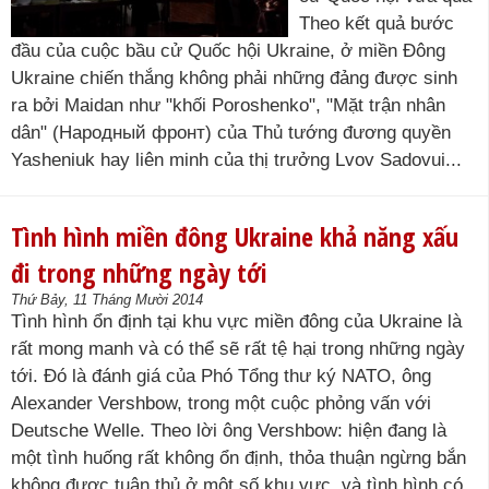
Theo kết quả bước
đầu của cuộc bầu cử Quốc hội Ukraine, ở miền Đông
Ukraine chiến thắng không phải những đảng được sinh
ra bởi Maidan như "khối Poroshenko", "Mặt trận nhân
dân" (Народный фронт) của Thủ tướng đương quyền
Yasheniuk hay liên minh của thị trưởng Lvov Sadovui...
Tình hình miền đông Ukraine khả năng xấu
đi trong những ngày tới
Thứ Bảy, 11 Tháng Mười 2014
Tình hình ổn định tại khu vực miền đông của Ukraine là
rất mong manh và có thể sẽ rất tệ hại trong những ngày
tới. Đó là đánh giá của Phó Tổng thư ký NATO, ông
Alexander Vershbow, trong một cuộc phỏng vấn với
Deutsche Welle. Theo lời ông Vershbow: hiện đang là
một tình huống rất không ổn định, thỏa thuận ngừng bắn
không được tuân thủ ở một số khu vực, và tình hình có