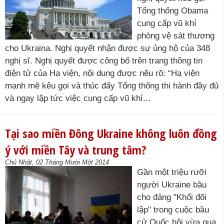
Tổng thống Obama
cung cấp vũ khí
phòng vệ sát thương
cho Ukraina. Nghị quyết nhận được sự ủng hộ của 348
nghị sĩ. Nghị quyết được công bố trên trang thông tin
điện tử của Hạ viện, nội dung được nêu rõ: “Hạ viện
mạnh mẽ kêu gọi và thúc đẩy Tổng thống thi hành đầy đủ
và ngay lập tức việc cung cấp vũ khí...
Tại sao miền Đông Ukraine không luôn đồng
ý với miền Tây và trung tâm?
Chủ Nhật, 02 Tháng Mười Một 2014
Gần một triệu rưỡi
người Ukraine bầu
cho đảng "Khối đối
lập" trong cuộc bầu
cử Quốc hội vừa qua