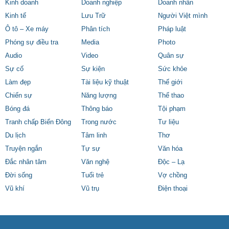
Kinh doanh
Doanh nghiệp
Doanh nhân
Kinh tế
Lưu Trữ
Người Việt mình
Ô tô – Xe máy
Phân tích
Pháp luật
Phóng sự điều tra
Media
Photo
Audio
Video
Quân sự
Sự cố
Sự kiện
Sức khỏe
Làm đẹp
Tài liệu kỹ thuật
Thế giới
Chiến sự
Năng lượng
Thể thao
Bóng đá
Thông báo
Tội phạm
Tranh chấp Biển Đông
Trong nước
Tư liệu
Du lịch
Tâm linh
Thơ
Truyện ngắn
Tự sự
Văn hóa
Đắc nhân tâm
Văn nghệ
Độc – Lạ
Đời sống
Tuổi trẻ
Vợ chồng
Vũ khí
Vũ trụ
Điện thoại