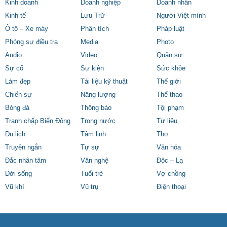
Kinh doanh
Doanh nghiệp
Doanh nhân
Kinh tế
Lưu Trữ
Người Việt mình
Ô tô – Xe máy
Phân tích
Pháp luật
Phóng sự điều tra
Media
Photo
Audio
Video
Quân sự
Sự cố
Sự kiện
Sức khỏe
Làm đẹp
Tài liệu kỹ thuật
Thế giới
Chiến sự
Năng lượng
Thể thao
Bóng đá
Thông báo
Tội phạm
Tranh chấp Biển Đông
Trong nước
Tư liệu
Du lịch
Tâm linh
Thơ
Truyện ngắn
Tự sự
Văn hóa
Đắc nhân tâm
Văn nghệ
Độc – Lạ
Đời sống
Tuổi trẻ
Vợ chồng
Vũ khí
Vũ trụ
Điện thoại