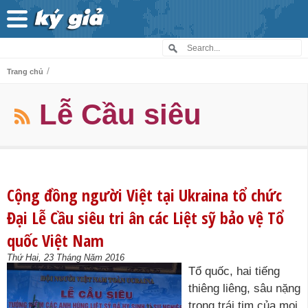
/
Trang chủ
Lễ Cầu siêu
Cộng đồng người Việt tại Ukraina tổ chức
Đại Lễ Cầu siêu tri ân các Liệt sỹ bảo vệ Tổ
quốc Việt Nam
Thứ Hai, 23 Tháng Năm 2016
Tổ quốc, hai tiếng
thiêng liêng, sâu nặng
trong trái tim của mọi