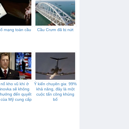
cố mạng toàn cầu
Cầu Crưm đã bị nứt
 nổ kho vũ khí ở
Ý kiến chuyên gia: 99%
inovka sẽ không
khả năng, đây là một
 hưởng đến quyết
cuộc tấn công khủng
 của Mỹ cung cấp
bố
 khí cho Ukraina