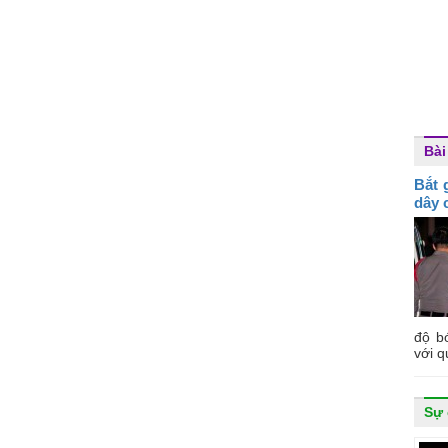
Bài
Bắt 
dây 
độ b
với q
Sự 