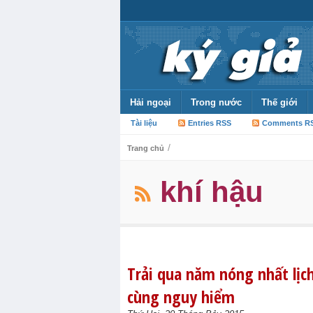
Hải ngoại
Trong nước
Thế giới
Tài liệu
Entries RSS
Comments R
/
Trang chủ
khí hậu
Trải qua năm nóng nhất lịc
cùng nguy hiểm