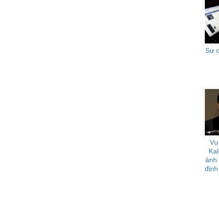
Sự 
Vụ
Kal
ảnh
định
vũ