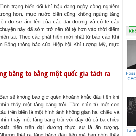
Tình trạng biến đổi khí hậu đang ngày càng nghiêm
trọng hơn, mực nước biển cũng không ngừng tăng
lên do sự ấm lên của các đại dương và có lẽ câu
chuyện này đã sớm trở nên tồi tệ hơn vào thời điểm
Khở
hiện tại. Theo các phát hiện mới nhất từ báo cáo Khí
ên Bảng thông báo của Hiệp hội Khí tượng Mỹ, mực
ảng băng to bằng một quốc gia tách ra
Foss
CEO 
Bạn sẽ không bao giờ quên khoảnh khắc đầu tiên khi
nhìn thấy một tảng băng trôi. Tầm nhìn từ một con
tàu trên biển là một hình ảnh không gian hai chiều và
nhìn thấy một tảng băng trôi với đầy đủ cả ba chiều
xuất hiện trên đại dương thực sự là ấn tượng.
Tư d
Nhưng thật ra tảng băng đầu tiên mà bạn nhìn thấy