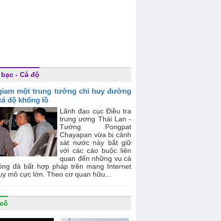
 bạc - Cá độ
giam một trung tướng chỉ huy đường
cá độ khổng lồ
Lãnh đạo cục Điều tra
trung ương Thái Lan -
Tướng Pongpat
Chayapan vừa bị cảnh
sát nước này bắt giữ
với các cáo buộc liên
quan đến những vụ cá
óng đá bất hợp pháp trên mạng Internet
uy mô cực lớn. Theo cơ quan hữu...
cố