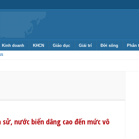
Kinh doanh
KHCN
Giáo dục
Giải trí
Đời sống
Phân 
SS
h sử, nước biển dâng cao đến mức vô