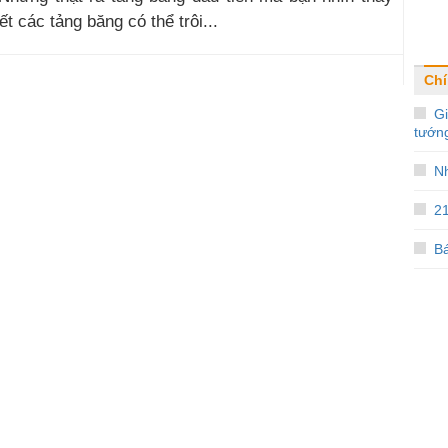
t các tảng băng có thể trôi...
Chí
G
tướn
Nh
21
Bá