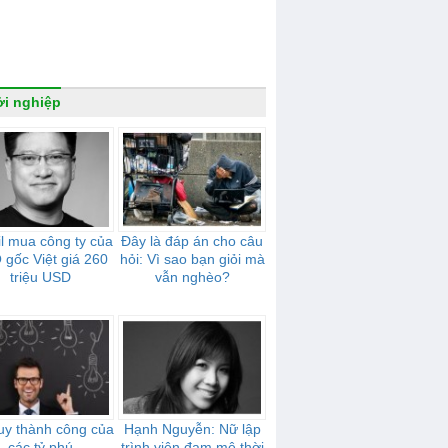
i nghiệp
il mua công ty của
Đây là đáp án cho câu
gốc Việt giá 260
hỏi: Vì sao bạn giỏi mà
triệu USD
vẫn nghèo?
uy thành công của
Hạnh Nguyễn: Nữ lập
các tỷ phú
trình viên đam mê thời