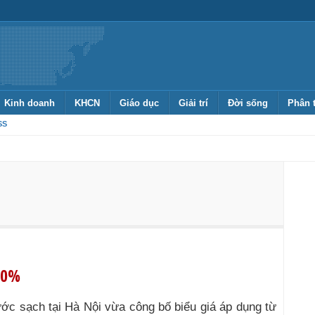
Kinh doanh
KHCN
Giáo dục
Giải trí
Đời sống
Phân 
SS
20%
ớc sạch tại Hà Nội vừa công bố biểu giá áp dụng từ