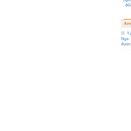
đối
Arm
Tạ
Nga 
được 