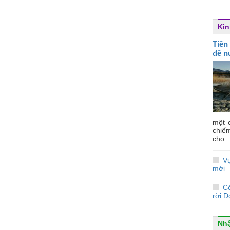
Kin
Tiền
đề n
một 
chiế
cho..
Vụ
mới
C
rời 
Nhậ