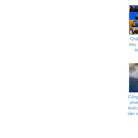
Châ
khu 
l
Cũng
phạ
buộc 
sản x
bay, 
cạnh