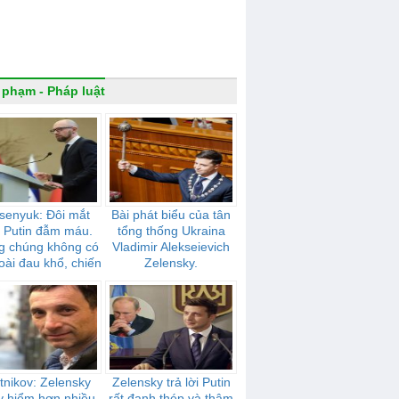
 phạm - Pháp luật
senyuk: Đôi mắt
Bài phát biểu của tân
 Putin đẫm máu.
tổng thống Ukraina
g chúng không có
Vladimir Alekseievich
oài đau khổ, chiến
Zelensky.
tranh, nô dịch
tnikov: Zelensky
Zelensky trả lời Putin
y hiểm hơn nhiều
rất đanh thép và thâm