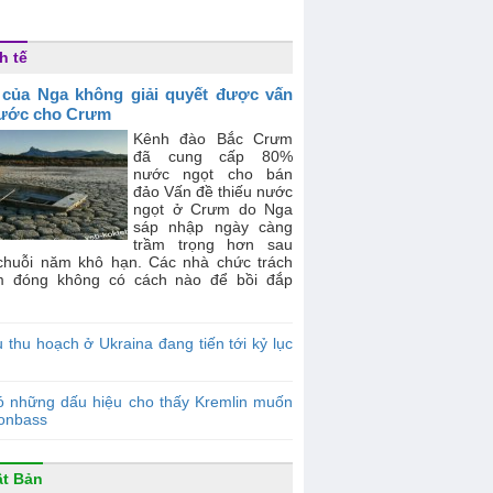
h tế
 của Nga không giải quyết được vấn
ước cho Crưm
Kênh đào Bắc Crưm
đã cung cấp 80%
nước ngọt cho bán
đảo Vấn đề thiếu nước
ngọt ở Crưm do Nga
sáp nhập ngày càng
trầm trọng hơn sau
chuỗi năm khô hạn. Các nhà chức trách
m đóng không có cách nào để bồi đắp
.
 thu hoạch ở Ukraina đang tiến tới kỷ lục
ó những dấu hiệu cho thấy Kremlin muốn
Donbass
t Bản