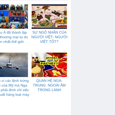
u Á đã thành lập
SỰ NGỘ NHẬN CỦA
thương mại tự do
NGƯỜI VIỆT- NGƯỜI
ớn nhất thế giới
VIỆT TỐT?
 vì các lệnh trừng
QUAN HỆ NGA-
t của Mỹ mà Nga
TRUNG. NGOÀI ẤM
phải đình chỉ việc
TRONG LẠNH
uất hàng loạt máy
được gọi là đối thủ
 tranh với Boeing