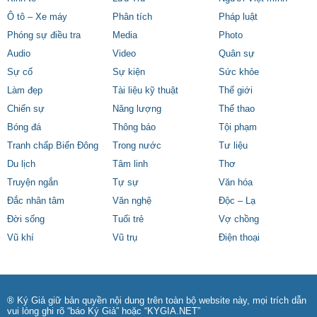
Ô tô – Xe máy
Phân tích
Pháp luật
Phóng sự điều tra
Media
Photo
Audio
Video
Quân sự
Sự cố
Sự kiện
Sức khỏe
Làm đẹp
Tài liệu kỹ thuật
Thế giới
Chiến sự
Năng lượng
Thể thao
Bóng đá
Thông báo
Tội phạm
Tranh chấp Biển Đông
Trong nước
Tư liệu
Du lịch
Tâm linh
Thơ
Truyện ngắn
Tự sự
Văn hóa
Đắc nhân tâm
Văn nghệ
Độc – Lạ
Đời sống
Tuổi trẻ
Vợ chồng
Vũ khí
Vũ trụ
Điện thoại
® Ký Giả giữ bản quyền nội dung trên toàn bộ website này, mọi trích dẫn
vui lòng ghi rõ “báo Ký Giả” hoặc “KYGIA.NET”