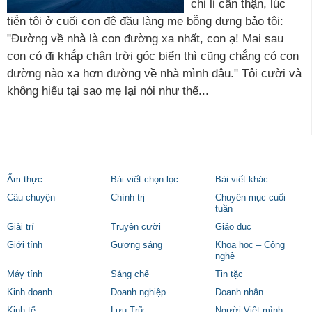
chi li cẩn thận, lúc
tiễn tôi ở cuối con đê đầu làng mẹ bỗng dưng bảo tôi:
"Đường về nhà là con đường xa nhất, con ạ! Mai sau
con có đi khắp chân trời góc biển thì cũng chẳng có con
đường nào xa hơn đường về nhà mình đâu." Tôi cười và
không hiểu tại sao mẹ lại nói như thế...
Ẩm thực
Bài viết chọn lọc
Bài viết khác
Câu chuyện
Chính trị
Chuyên mục cuối
tuần
Giải trí
Truyện cười
Giáo dục
Giới tính
Gương sáng
Khoa học – Công
nghệ
Máy tính
Sáng chế
Tin tặc
Kinh doanh
Doanh nghiệp
Doanh nhân
Kinh tế
Lưu Trữ
Người Việt mình