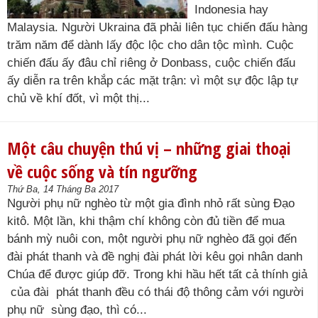
Indonesia hay
Malaysia. Người Ukraina đã phải liên tục chiến đấu hàng
trăm năm để dành lấy độc lộc cho dân tộc mình. Cuộc
chiến đấu ấy đâu chỉ riêng ở Donbass, cuộc chiến đấu
ấy diễn ra trên khắp các mặt trận: vì một sự độc lập tự
chủ về khí đốt, vì một thị...
Một câu chuyện thú vị – những giai thoại
về cuộc sống và tín ngưỡng
Thứ Ba, 14 Tháng Ba 2017
Người phụ nữ nghèo từ một gia đình nhỏ rất sùng Đạo
kitô. Một lần, khi thậm chí không còn đủ tiền để mua
bánh mỳ nuôi con, một người phụ nữ nghèo đã gọi đến
đài phát thanh và đề nghị đài phát lời kêu gọi nhân danh
Chúa để được giúp đỡ. Trong khi hầu hết tất cả thính giả
của đài phát thanh đều có thái độ thông cảm với người
phụ nữ sùng đạo, thì có...