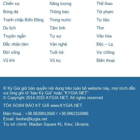
Chiến sự
Năng lượng
Thể thao
Bóng đá
Thông báo
Tội phạm
Tranh chấp Biển Đông
Trong nước
Tư liệu
Du lịch
Tâm linh
Thơ
Truyện ngắn
Tự sự
Văn hóa
Đắc nhân tâm
Văn nghệ
Độc – Lạ
Đời sống
Tuổi trẻ
Vợ chồng
Vũ khí
Vũ trụ
Điện thoại
® Ký Giả giữ bản quyền nội dung trên toàn bộ website này, mọi trích dẫn
vui lòng ghi rõ “báo Ký Giả” hoặc “KYGIA.NET”
© Copyright 2014-2015 KYGIA.NET, All rights reserved
TÒA SOẠN BÁO KÝ GIẢ
www.KYGIA.NET
Điện thoại.: +38.0639912660 / +38.0962116886
Email:
lienhe@kygia.net
Trụ sở chính: Maidan Square #1, Kiev, Ukraina