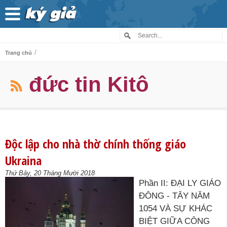
/
Trang chủ
đức tin Kitô
Độc lập cho nhà thờ chính thống giáo
Ukraina
Thứ Bảy, 20 Tháng Mười 2018
Phần II: ĐẠI LY GIÁO
ĐÔNG - TÂY NĂM
1054 VÀ SỰ KHÁC
BIỆT GIỮA CÔNG