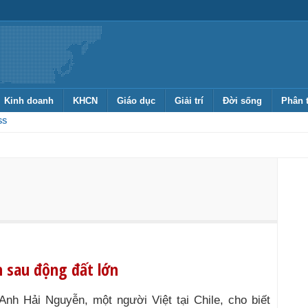
Kinh doanh
KHCN
Giáo dục
Giải trí
Đời sống
Phân 
SS
h sau động đất lớn
Anh Hải Nguyễn, một người Việt tại Chile, cho biết