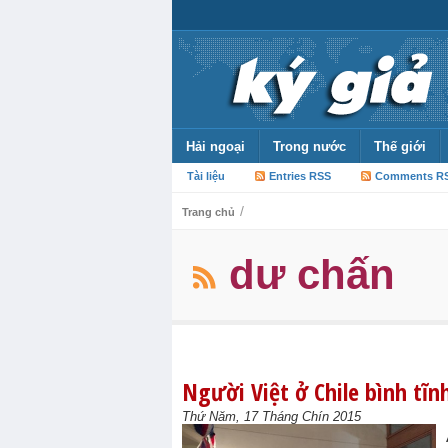
Hải ngoại
Trong nước
Thế giới
Tài liệu
Entries RSS
Comments R
/
Trang chủ
dư chấn
Người Việt ở Chile bình tĩn
Thứ Năm, 17 Tháng Chín 2015