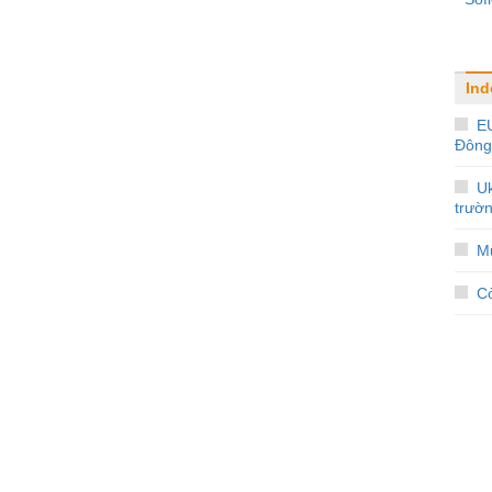
Ind
E
Đông
Uk
trườ
Mu
C