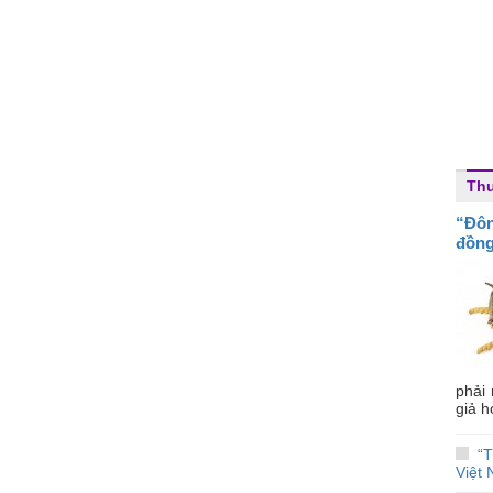
Thu
“Đô
đồng
phải
giả h
“
Việt