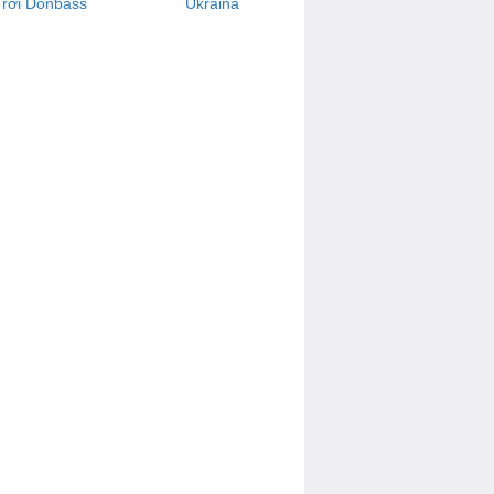
rời Donbass
Ukraina