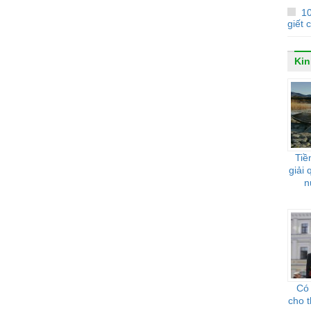
1
giết 
Kin
Tiề
giải
n
Có
cho 