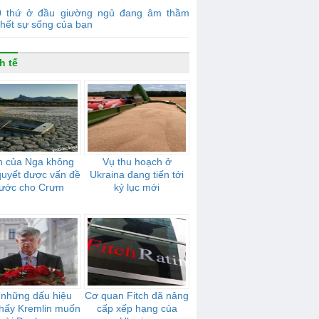
0 thứ ở đầu giường ngủ đang âm thầm
chết sự sống của bạn
h tế
n của Nga không
Vụ thu hoạch ở
 quyết được vấn đề
Ukraina đang tiến tới
ước cho Crưm
kỷ lục mới
 những dấu hiệu
Cơ quan Fitch đã nâng
thấy Kremlin muốn
cấp xếp hạng của