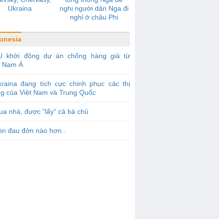
Ukraina
nghị người dân Nga đi
nghỉ ở châu Phi
onesia
U khởi động dự án chống hàng giả từ
 Nam Á
raina đang tích cực chinh phục các thị
ng của Việt Nam và Trung Quốc
a nhà, được "lấy" cả bà chủ
òn đau đớn nào hơn..