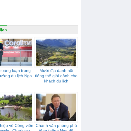
lịch
hoảng loạn trong
Mười địa danh nổi
trường du lịch Nga
tiếng thế giới dành cho
khách du lịch
thiệu về Công viên
Chánh văn phòng phủ
ievsky, Cherkasy,
tổng thống Nga đề