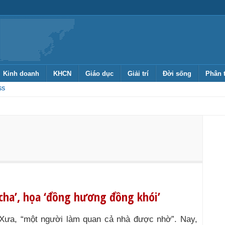
Kinh doanh
KHCN
Giáo dục
Giải trí
Đời sống
Phân 
SS
 cha’, họa ‘đồng hương đồng khói’
Xưa, “một người làm quan cả nhà được nhờ”. Nay,