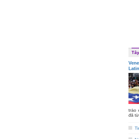
Tây
Vene
Lati
trào
đã từ
Ti