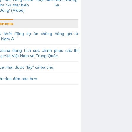
im 'Sự thật biển
Sa
Đông' (Video)
onesia
U khởi động dự án chống hàng giả từ
 Nam Á
raina đang tích cực chinh phục các thị
ng của Việt Nam và Trung Quốc
a nhà, được "lấy" cả bà chủ
òn đau đớn nào hơn..