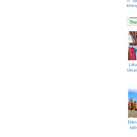
N
không
Tr
Liệu
Ukrai
Điện
kiế