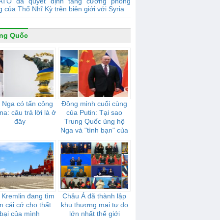
ATO đã quyết định tăng cường phòng
 của Thổ Nhĩ Kỳ trên biên giới với Syria
ung Quốc
 Nga có tấn công
Đồng minh cuối cùng
na: câu trả lời là ở
của Putin: Tại sao
đây
Trung Quốc ủng hộ
Nga và "tình bạn" của
họ mạnh mẽ như thế
nào
 Kremlin đang tìm
Châu Á đã thành lập
m cái cớ cho thất
khu thương mại tự do
bại của mình
lớn nhất thế giới