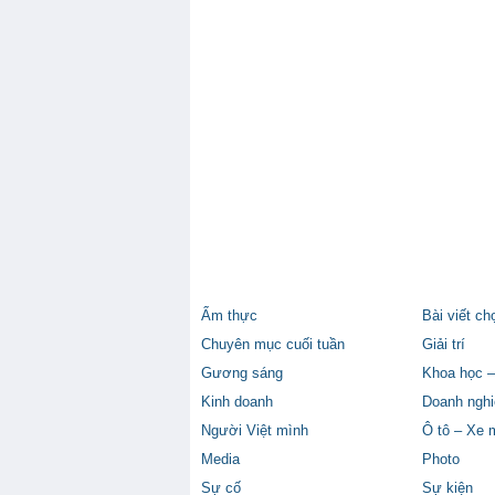
Ẩm thực
Bài viết ch
Chuyên mục cuối tuần
Giải trí
Gương sáng
Khoa học –
Kinh doanh
Doanh nghi
Người Việt mình
Ô tô – Xe 
Media
Photo
Sự cố
Sự kiện