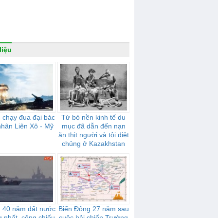
liệu
 chạy đua đại bác
Từ bỏ nền kinh tế du
nhân Liên Xô - Mỹ
mục đã dẫn đến nạn
ăn thịt người và tội diệt
chủng ở Kazakhstan
 40 năm đất nước
Biển Đông 27 năm sau
g nhất, công chiếu
cuộc hải chiến Trường