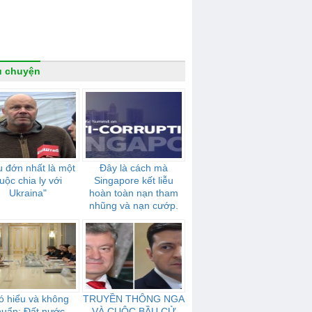
u chuyện
 đớn nhất là một
Đây là cách mà
uộc chia ly với
Singapore kết liễu
Ukraina"
hoàn toàn nạn tham
nhũng và nạn cướp.
ó hiểu và không
TRUYỀN THÔNG NGA
huẩn: Đất nước
VÀ CUỘC BẦU CỬ