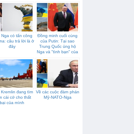
 Nga có tấn công
Đồng minh cuối cùng
na: câu trả lời là ở
của Putin: Tại sao
đây
Trung Quốc ủng hộ
Nga và "tình bạn" của
họ mạnh mẽ như thế
nào
 Kremlin đang tìm
Về các cuộc đàm phán
m cái cớ cho thất
Mỹ-NATO-Nga
bại của mình