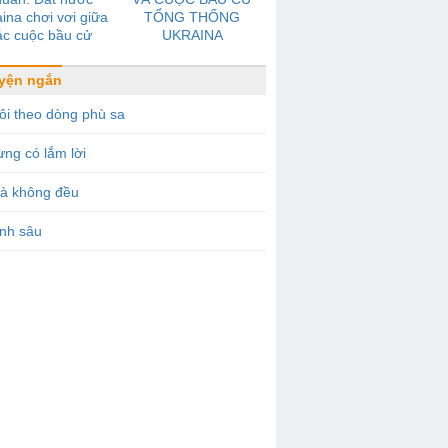
ina chơi vơi giữa
TỔNG THỐNG
ác cuộc bầu cử
UKRAINA
yện ngắn
ôi theo dòng phù sa
ng có lắm lời
ià không đều
nh sâu