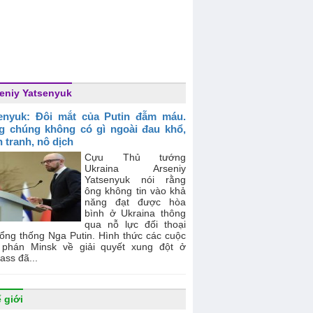
eniy Yatsenyuk
enyuk: Đôi mắt của Putin đẫm máu.
g chúng không có gì ngoài đau khổ,
n tranh, nô dịch
Cựu Thủ tướng
Ukraina Arseniy
Yatsenyuk nói rằng
ông không tin vào khả
năng đạt được hòa
bình ở Ukraina thông
qua nỗ lực đối thoại
Tổng thống Nga Putin. Hình thức các cuộc
phán Minsk về giải quyết xung đột ở
ss đã...
 giới