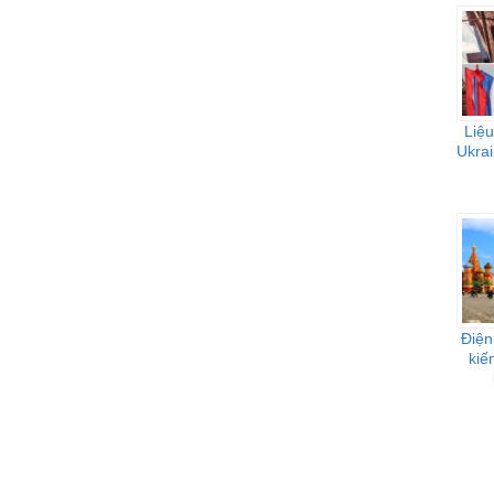
Liệu
Ukrai
Điện
kiế