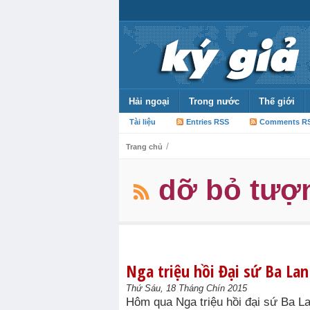
Hải ngoại
Trong nước
Thế giới
Tài liệu
Entries RSS
Comments R
/
Trang chủ
dỡ bỏ tượ
Nga triệu hồi Đại sứ Ba Lan
Thứ Sáu, 18 Tháng Chín 2015
Hôm qua Nga triệu hồi đại sứ Ba L