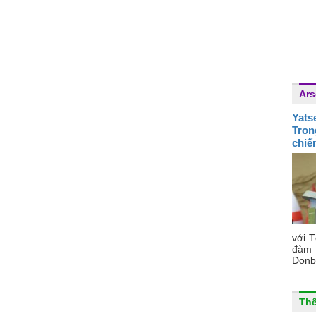
Ars
Yats
Tron
chiế
với 
đàm 
Donba
Thế