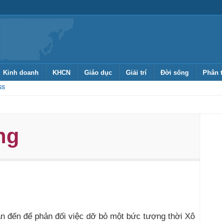
Kinh doanh
KHCN
Giáo dục
Giải trí
Đời sống
Phân 
SS
ng
an đến để phản đối việc dỡ bỏ một bức tượng thời Xô