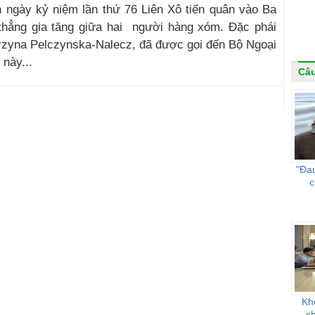
ân ngày kỷ niệm lần thứ 76 Liên Xô tiến quân vào Ba
thẳng gia tăng giữa hai người hàng xóm. Đặc phái
zyna Pelczynska-Nalecz, đã được gọi đến Bộ Ngoại
 này...
Câ
"Đau
c
Kh
c