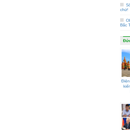
Số
chứ!
O
Bắc T
Đứ
Điện
kiế