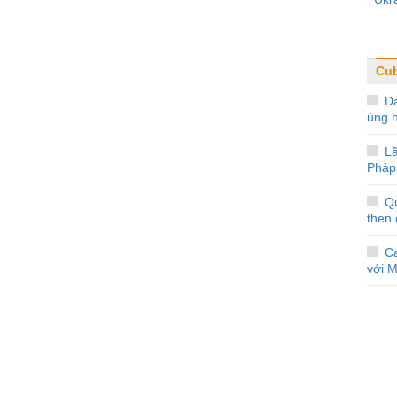
Cu
D
ủng 
L
Pháp
Q
then 
Ca
với 