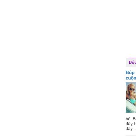
Độc
Búp 
cuộ
bê B
đầy b
đây...