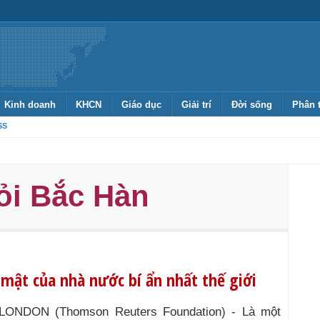
Kinh doanh
KHCN
Giáo dục
Giải trí
Đời sống
Phân 
SS
ỏi Bắc Hàn
 mật của nhà nước bí ẩn nhất thế giới
LONDON (Thomson Reuters Foundation) - Là một