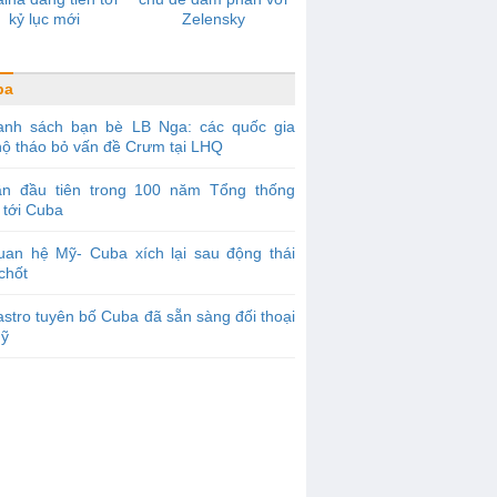
kỷ lục mới
Zelensky
ba
anh sách bạn bè LB Nga: các quốc gia
hộ tháo bỏ vấn đề Crưm tại LHQ
ần đầu tiên trong 100 năm Tổng thống
 tới Cuba
uan hệ Mỹ- Cuba xích lại sau động thái
chốt
stro tuyên bố Cuba đã sẵn sàng đối thoại
Mỹ