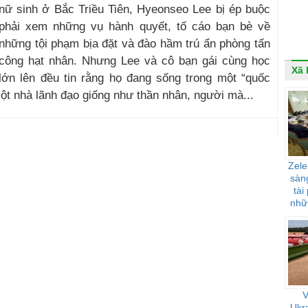
nữ sinh ở Bắc Triều Tiên, Hyeonseo Lee bị ép buộc
phải xem những vụ hành quyết, tố cáo bạn bè về
những tội phạm bịa đặt và đào hầm trú ẩn phòng tấn
công hạt nhân. Nhưng Lee và cô bạn gái cùng học
Xã 
lớn lên đều tin rằng họ đang sống trong một “quốc
 một nhà lãnh đạo giống như thần nhân, người mà...
Zele
sàng
tài
nhữ
ảnh
V
Ukra