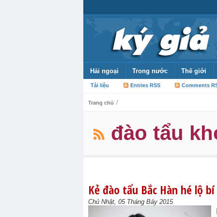
Hải ngoại
Trong nước
Thế giới
Tài liệu
Entries RSS
Comments R
/
Trang chủ
đào tẩu kh
Kẻ đào tẩu Bắc Hàn hé lộ bí
Chủ Nhật, 05 Tháng Bảy 2015