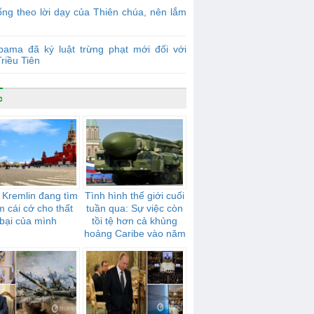
ng theo lời dạy của Thiên chúa, nên lắm
bama đã ký luật trừng phạt mới đối với
riều Tiên
c
 Kremlin đang tìm
Tình hình thế giới cuối
m cái cớ cho thất
tuần qua: Sự việc còn
bại của mình
tồi tệ hơn cả khủng
hoảng Caribe vào năm
1962