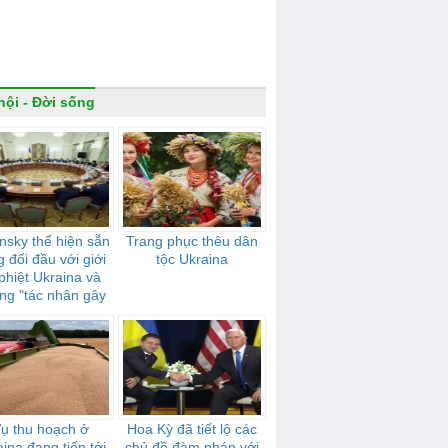
hội - Đời sống
nsky thể hiện sẵn
Trang phục thêu dân
 đối đầu với giới
tộc Ukraina
 phiệt Ukraina và
ng "tác nhân gây
 hưởng" của Nga
ụ thu hoạch ở
Hoa Kỳ đã tiết lộ các
ina đang tiến tới
chủ đề đàm phán với