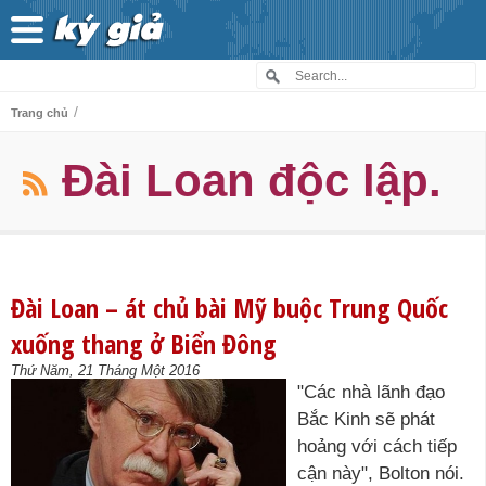
/
Trang chủ
Đài Loan độc lập.
Đài Loan – át chủ bài Mỹ buộc Trung Quốc
xuống thang ở Biển Đông
Thứ Năm, 21 Tháng Một 2016
"Các nhà lãnh đạo
Bắc Kinh sẽ phát
hoảng với cách tiếp
cận này", Bolton nói.