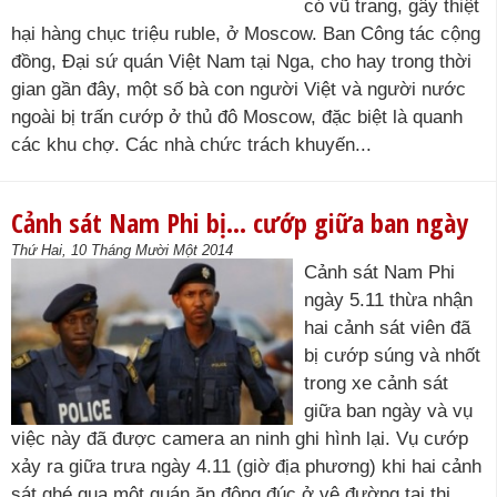
có vũ trang, gây thiệt
hại hàng chục triệu ruble, ở Moscow. Ban Công tác cộng
đồng, Đại sứ quán Việt Nam tại Nga, cho hay trong thời
gian gần đây, một số bà con người Việt và người nước
ngoài bị trấn cướp ở thủ đô Moscow, đặc biệt là quanh
các khu chợ. Các nhà chức trách khuyến...
Cảnh sát Nam Phi bị… cướp giữa ban ngày
Thứ Hai, 10 Tháng Mười Một 2014
Cảnh sát Nam Phi
ngày 5.11 thừa nhận
hai cảnh sát viên đã
bị cướp súng và nhốt
trong xe cảnh sát
giữa ban ngày và vụ
việc này đã được camera an ninh ghi hình lại. Vụ cướp
xảy ra giữa trưa ngày 4.11 (giờ địa phương) khi hai cảnh
sát ghé qua một quán ăn đông đúc ở vệ đường tại thị