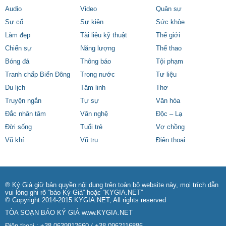
Audio
Video
Quân sự
Sự cố
Sự kiện
Sức khỏe
Làm đẹp
Tài liệu kỹ thuật
Thế giới
Chiến sự
Năng lượng
Thể thao
Bóng đá
Thông báo
Tội phạm
Tranh chấp Biển Đông
Trong nước
Tư liệu
Du lịch
Tâm linh
Thơ
Truyện ngắn
Tự sự
Văn hóa
Đắc nhân tâm
Văn nghệ
Độc – Lạ
Đời sống
Tuổi trẻ
Vợ chồng
Vũ khí
Vũ trụ
Điện thoại
® Ký Giả giữ bản quyền nội dung trên toàn bộ website này, mọi trích dẫn
vui lòng ghi rõ “báo Ký Giả” hoặc “KYGIA.NET”
© Copyright 2014-2015 KYGIA.NET, All rights reserved
TÒA SOẠN BÁO KÝ GIẢ
www.KYGIA.NET