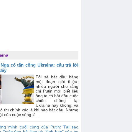
aina
 Nga có tấn công Ukraina: câu trả lời
 đây
Tôi sẽ bắt đầu bằng
một đoạn giới thiệu:
nhiều người cho rằng
chỉ Putin mới biết liệu
ông ta có bắt đầu cuộc
chiến chống lại
Ukraina hay không, và
ó thì chính xác là khi nào bắt đầu. Nhưng
ật của cuộc sống là...
ồng minh cuối cùng của Putin: Tại sao
g Quốc ủng hộ Nga và "tình bạn" của họ