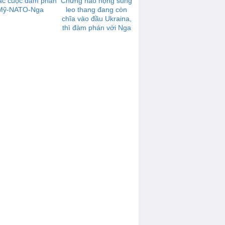
ác cuộc đàm phán
Chừng nào họng súng
Mỹ-NATO-Nga
leo thang đang còn
chĩa vào đầu Ukraina,
thì đàm phán với Nga
sẽ không có tiến triển