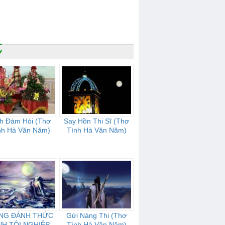
ơ
nh Đám Hỏi (Thơ
Say Hồn Thi Sĩ (Thơ
nh Hà Văn Năm)
Tình Hà Văn Năm)
NG ĐÁNH THỨC
Gửi Nàng Thi (Thơ
NH TỘI NGHIỆP
Tình Hà Văn Năm)