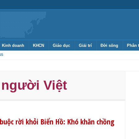
Kinh doanh
KHCN
Giáo dục
Giải trí
Đời sống
Phân 
SS
người Việt
buộc rời khỏi Biển Hồ: Khó khăn chồng