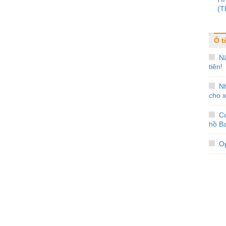
(T
Ô t
Nă
tiên!
N
cho x
Co
hồ Ba
Op