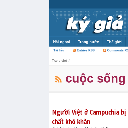
Hải ngoại
Trong nước
Thế giới
Tài liệu
Entries RSS
Comments R
/
Trang chủ
cuộc sống 
Người Việt ở Campuchia bị 
chất khó khăn