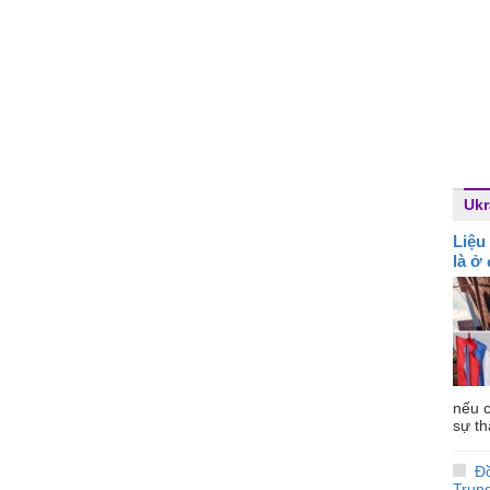
Ukr
Liệu
là ở
nếu c
sự th
Đ
Trun