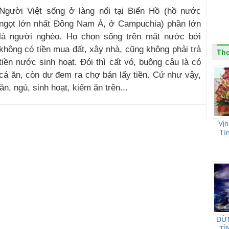
Người Việt sống ở làng nổi tại Biển Hồ (hồ nước
ngọt lớn nhất Đông Nam Á, ở Campuchia) phần lớn
là người nghèo. Họ chọn sống trên mặt nước bởi
không có tiền mua đất, xây nhà, cũng không phải trả
Th
tiền nước sinh hoạt. Đói thì cất vó, buông câu là có
cá ăn, còn dư đem ra chợ bán lấy tiền. Cứ như vậy,
n, ngủ, sinh hoạt, kiếm ăn trên...
Vị
Tì
ĐỪ
TÌ