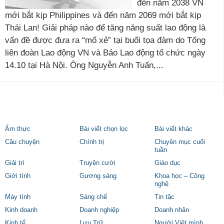
đến năm 2038 VN
mới bắt kịp Philippines và đến năm 2069 mới bắt kịp
Thái Lan! Giải pháp nào để tăng năng suất lao động là
vấn đề được đưa ra “mổ xẻ” tại buổi tọa đàm do Tổng
liên đoàn Lao động VN và Báo Lao động tổ chức ngày
14.10 tại Hà Nội. Ông Nguyễn Anh Tuấn,...
Ẩm thực
Bài viết chọn lọc
Bài viết khác
Câu chuyện
Chính trị
Chuyên mục cuối
tuần
Giải trí
Truyện cười
Giáo dục
Giới tính
Gương sáng
Khoa học – Công
nghệ
Máy tính
Sáng chế
Tin tặc
Kinh doanh
Doanh nghiệp
Doanh nhân
Kinh tế
Lưu Trữ
Người Việt mình