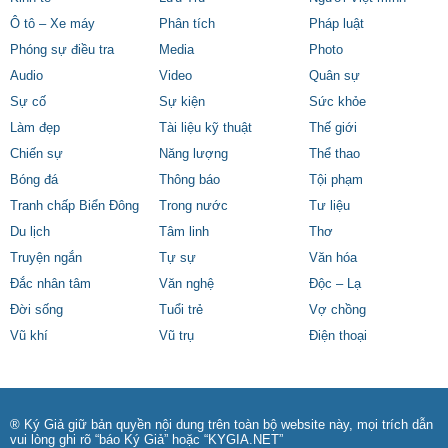
Ô tô – Xe máy
Phân tích
Pháp luật
Phóng sự điều tra
Media
Photo
Audio
Video
Quân sự
Sự cố
Sự kiện
Sức khỏe
Làm đẹp
Tài liệu kỹ thuật
Thế giới
Chiến sự
Năng lượng
Thể thao
Bóng đá
Thông báo
Tội phạm
Tranh chấp Biển Đông
Trong nước
Tư liệu
Du lịch
Tâm linh
Thơ
Truyện ngắn
Tự sự
Văn hóa
Đắc nhân tâm
Văn nghệ
Độc – Lạ
Đời sống
Tuổi trẻ
Vợ chồng
Vũ khí
Vũ trụ
Điện thoại
® Ký Giả giữ bản quyền nội dung trên toàn bộ website này, mọi trích dẫn
vui lòng ghi rõ “báo Ký Giả” hoặc “KYGIA.NET”