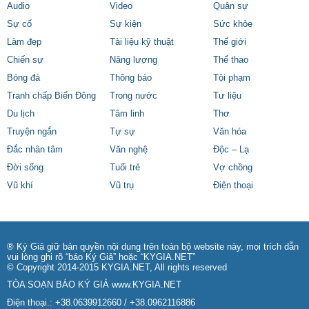
Audio
Video
Quân sự
Sự cố
Sự kiện
Sức khỏe
Làm đẹp
Tài liệu kỹ thuật
Thế giới
Chiến sự
Năng lượng
Thể thao
Bóng đá
Thông báo
Tội phạm
Tranh chấp Biển Đông
Trong nước
Tư liệu
Du lịch
Tâm linh
Thơ
Truyện ngắn
Tự sự
Văn hóa
Đắc nhân tâm
Văn nghệ
Độc – Lạ
Đời sống
Tuổi trẻ
Vợ chồng
Vũ khí
Vũ trụ
Điện thoại
® Ký Giả giữ bản quyền nội dung trên toàn bộ website này, mọi trích dẫn
vui lòng ghi rõ “báo Ký Giả” hoặc “KYGIA.NET”
© Copyright 2014-2015 KYGIA.NET, All rights reserved
TÒA SOẠN BÁO KÝ GIẢ
www.KYGIA.NET
Điện thoại.: +38.0639912660 / +38.0962116886