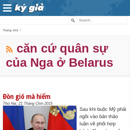
/
Trang chủ
căn cứ quân sự
của Nga ở Belarus
Đòn gió mà hiểm
Thứ Hai, 21 Tháng Chín 2015
Sau khi buộc Mỹ phải
ngồi vào bàn thảo
luận về phối hợp