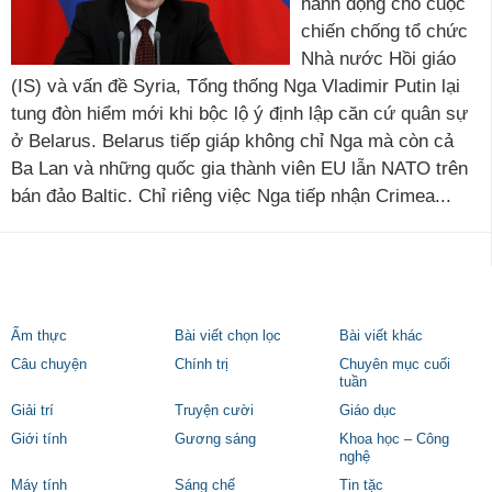
hành động cho cuộc
chiến chống tổ chức
Nhà nước Hồi giáo
(IS) và vấn đề Syria, Tổng thống Nga Vladimir Putin lại
tung đòn hiểm mới khi bộc lộ ý định lập căn cứ quân sự
ở Belarus. Belarus tiếp giáp không chỉ Nga mà còn cả
Ba Lan và những quốc gia thành viên EU lẫn NATO trên
bán đảo Baltic. Chỉ riêng việc Nga tiếp nhận Crimea...
Ẩm thực
Bài viết chọn lọc
Bài viết khác
Câu chuyện
Chính trị
Chuyên mục cuối
tuần
Giải trí
Truyện cười
Giáo dục
Giới tính
Gương sáng
Khoa học – Công
nghệ
Máy tính
Sáng chế
Tin tặc