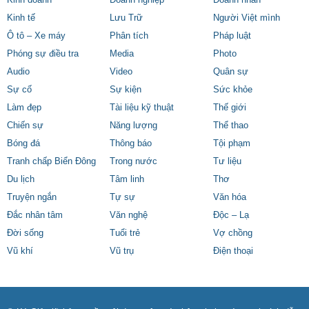
Kinh doanh
Doanh nghiệp
Doanh nhân
Kinh tế
Lưu Trữ
Người Việt mình
Ô tô – Xe máy
Phân tích
Pháp luật
Phóng sự điều tra
Media
Photo
Audio
Video
Quân sự
Sự cố
Sự kiện
Sức khỏe
Làm đẹp
Tài liệu kỹ thuật
Thế giới
Chiến sự
Năng lượng
Thể thao
Bóng đá
Thông báo
Tội phạm
Tranh chấp Biển Đông
Trong nước
Tư liệu
Du lịch
Tâm linh
Thơ
Truyện ngắn
Tự sự
Văn hóa
Đắc nhân tâm
Văn nghệ
Độc – Lạ
Đời sống
Tuổi trẻ
Vợ chồng
Vũ khí
Vũ trụ
Điện thoại