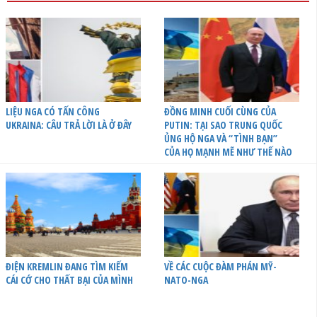
LIỆU NGA CÓ TẤN CÔNG
ĐỒNG MINH CUỐI CÙNG CỦA
UKRAINA: CÂU TRẢ LỜI LÀ Ở ĐÂY
PUTIN: TẠI SAO TRUNG QUỐC
ỦNG HỘ NGA VÀ “TÌNH BẠN”
CỦA HỌ MẠNH MẼ NHƯ THẾ NÀO
ĐIỆN KREMLIN ĐANG TÌM KIẾM
VỀ CÁC CUỘC ĐÀM PHÁN MỸ-
CÁI CỚ CHO THẤT BẠI CỦA MÌNH
NATO-NGA