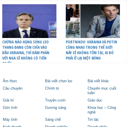
CHỪNG NÀO HỌNG SÚNG LEO
PORTNIKOV: UKRAINA VÀ PUTIN
THANG ĐANG CÒN CHĨA VÀO
CÙNG NHAU TRONG THẾ GIỚI
ĐẦU UKRAINA, THÌ ĐÀM PHÁN
NÀY SẼ KHÔNG TỒN TẠI, AI ĐÓ
VỚI NGA SẼ KHÔNG CÓ TIẾN
PHẢI Ở LẠI MỘT MÌNH
TRIỂN
Ẩm thực
Bài viết chọn lọc
Bài viết khác
Câu chuyện
Chính trị
Chuyên mục cuối
tuần
Giải trí
Truyện cười
Giáo dục
Giới tính
Gương sáng
Khoa học – Công
nghệ
Máy tính
Sáng chế
Tin tặc