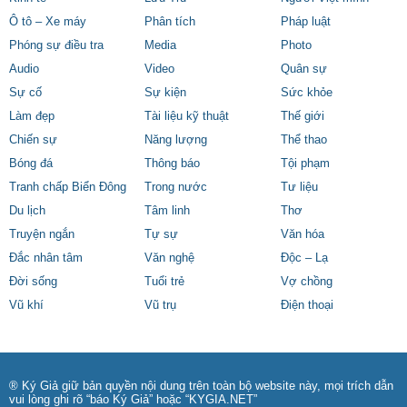
Ô tô – Xe máy
Phân tích
Pháp luật
Phóng sự điều tra
Media
Photo
Audio
Video
Quân sự
Sự cố
Sự kiện
Sức khỏe
Làm đẹp
Tài liệu kỹ thuật
Thế giới
Chiến sự
Năng lượng
Thể thao
Bóng đá
Thông báo
Tội phạm
Tranh chấp Biển Đông
Trong nước
Tư liệu
Du lịch
Tâm linh
Thơ
Truyện ngắn
Tự sự
Văn hóa
Đắc nhân tâm
Văn nghệ
Độc – Lạ
Đời sống
Tuổi trẻ
Vợ chồng
Vũ khí
Vũ trụ
Điện thoại
® Ký Giả giữ bản quyền nội dung trên toàn bộ website này, mọi trích dẫn
vui lòng ghi rõ “báo Ký Giả” hoặc “KYGIA.NET”