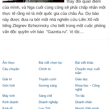
thay đổi quan điểm
của mình, và Nga cuối cùng cũng sẽ phải chấp nhận một
thực tế rằng nó là một quốc gia của châu Âu. Dự báo
này được đưa ra bởi một nhà nghiên cứu Liên Xô nổi
tiếng Zbignev Bzhezinsky cho biết trong một cuộc phỏng
vấn độc quyền với báo "Gazeta.ru". Vị tộc...
Ẩm thực
Bài viết chọn lọc
Bài viết khác
Câu chuyện
Chính trị
Chuyên mục cuối
tuần
Giải trí
Truyện cười
Giáo dục
Giới tính
Gương sáng
Khoa học – Công
nghệ
Máy tính
Sáng chế
Tin tặc
Kinh doanh
Doanh nghiệp
Doanh nhân
Kinh tế
Lưu Trữ
Người Việt mình