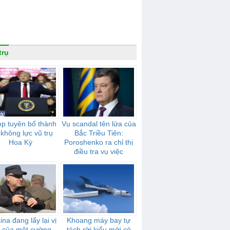
trụ
p tuyên bố thành
Vụ scandal tên lửa của
 không lực vũ trụ
Bắc Triều Tiên:
Hoa Kỳ
Poroshenko ra chỉ thị
điều tra vụ việc
ina đang lấy lại vị
Khoang máy bay tự
ế của một cường
tách rời kiểu mới có