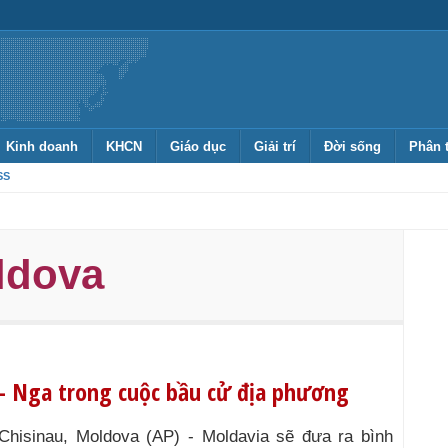
Kinh doanh
KHCN
Giáo dục
Giải trí
Đời sống
Phân 
SS
ldova
 – Nga trong cuộc bầu cử địa phương
Chisinau, Moldova (AP) - Moldavia sẽ đưa ra bình