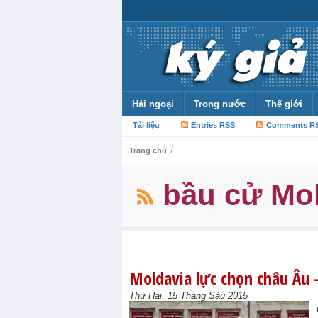
Hải ngoại
Trong nước
Thế giới
Tài liệu
Entries RSS
Comments R
/
Trang chủ
bầu cử Mo
Moldavia lực chọn châu Âu
Thứ Hai, 15 Tháng Sáu 2015