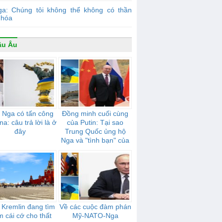
ga: Chúng tôi không thể không có thần
 hóa
âu Âu
 Nga có tấn công
Đồng minh cuối cùng
na: câu trả lời là ở
của Putin: Tại sao
đây
Trung Quốc ủng hộ
Nga và "tình bạn" của
họ mạnh mẽ như thế
nào
 Kremlin đang tìm
Về các cuộc đàm phán
m cái cớ cho thất
Mỹ-NATO-Nga