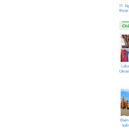
N
thoại
Ch
Liệu
Ukrai
Điện
kiế