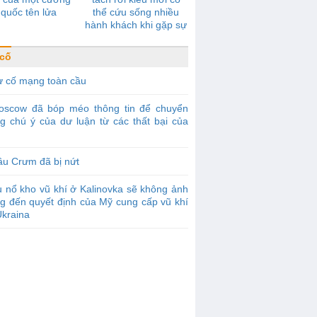
quốc tên lửa
thể cứu sống nhiều
hành khách khi gặp sự
cố
cố
ự cố mạng toàn cầu
oscow đã bóp méo thông tin để chuyển
g chú ý của dư luận từ các thất bại của
u Crưm đã bị nứt
 nổ kho vũ khí ở Kalinovka sẽ không ảnh
g đến quyết định của Mỹ cung cấp vũ khí
Ukraina