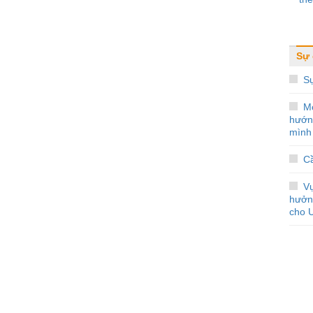
Sự 
S
M
hướn
mình
Cầ
Vụ
hưởn
cho 