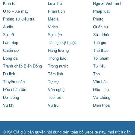
Kinh tế
Lưu Trữ
Người Việt mình
Ô tô – Xe máy
Phân tích
Pháp luật
Phóng sự điều tra
Media
Photo
Audio
Video
Quân sự
Sự cố
Sự kiện
Sức khỏe
Làm đẹp
Tài liệu kỹ thuật
Thế giới
Chiến sự
Năng lượng
Thể thao
Bóng đá
Thông báo
Tội phạm
Tranh chấp Biển Đông
Trong nước
Tư liệu
Du lịch
Tâm linh
Thơ
Truyện ngắn
Tự sự
Văn hóa
Đắc nhân tâm
Văn nghệ
Độc – Lạ
Đời sống
Tuổi trẻ
Vợ chồng
Vũ khí
Vũ trụ
Điện thoại
® Ký Giả giữ bản quyền nội dung trên toàn bộ website này, mọi trích dẫn