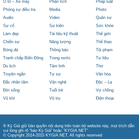
Ô tô – Xe máy
Phân tích
Pháp luật
Phóng sự điều tra
Media
Photo
Audio
Video
Quân sự
Sự cố
Sự kiện
Sức khỏe
Làm đẹp
Tài liệu kỹ thuật
Thế giới
Chiến sự
Năng lượng
Thể thao
Bóng đá
Thông báo
Tội phạm
Tranh chấp Biển Đông
Trong nước
Tư liệu
Du lịch
Tâm linh
Thơ
Truyện ngắn
Tự sự
Văn hóa
Đắc nhân tâm
Văn nghệ
Độc – Lạ
Đời sống
Tuổi trẻ
Vợ chồng
Vũ khí
Vũ trụ
Điện thoại
® Ký Giả giữ bản quyền nội dung trên toàn bộ website này, mọi trích dẫn
vui lòng ghi rõ “báo Ký Giả” hoặc “KYGIA.NET”
© Copyright 2014-2015 KYGIA.NET, All rights reserved