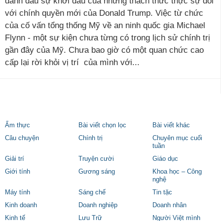
đánh dấu sự khởi đầu của những thách thức thực sự đối
với chính quyền mới của Donald Trump. Việc từ chức
của cố vấn tổng thống Mỹ về an ninh quốc gia Michael
Flynn - một sự kiện chưa từng có trong lịch sử chính trị
gần đây của Mỹ. Chưa bao giờ có một quan chức cao
cấp lại rời khỏi vị trí của mình với...
Ẩm thực
Bài viết chọn lọc
Bài viết khác
Câu chuyện
Chính trị
Chuyên mục cuối
tuần
Giải trí
Truyện cười
Giáo dục
Giới tính
Gương sáng
Khoa học – Công
nghệ
Máy tính
Sáng chế
Tin tặc
Kinh doanh
Doanh nghiệp
Doanh nhân
Kinh tế
Lưu Trữ
Người Việt mình