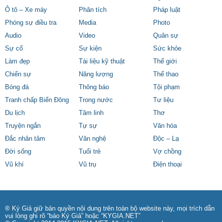
Ô tô – Xe máy
Phân tích
Pháp luật
Phóng sự điều tra
Media
Photo
Audio
Video
Quân sự
Sự cố
Sự kiện
Sức khỏe
Làm đẹp
Tài liệu kỹ thuật
Thế giới
Chiến sự
Năng lượng
Thể thao
Bóng đá
Thông báo
Tội phạm
Tranh chấp Biển Đông
Trong nước
Tư liệu
Du lịch
Tâm linh
Thơ
Truyện ngắn
Tự sự
Văn hóa
Đắc nhân tâm
Văn nghệ
Độc – Lạ
Đời sống
Tuổi trẻ
Vợ chồng
Vũ khí
Vũ trụ
Điện thoại
® Ký Giả giữ bản quyền nội dung trên toàn bộ website này, mọi trích dẫn
vui lòng ghi rõ “báo Ký Giả” hoặc “KYGIA.NET”