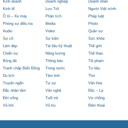
Kinh doanh
Doanh nghiệp
Doanh nhân
Kinh tế
Lưu Trữ
Người Việt mình
Ô tô – Xe máy
Phân tích
Pháp luật
Phóng sự điều tra
Media
Photo
Audio
Video
Quân sự
Sự cố
Sự kiện
Sức khỏe
Làm đẹp
Tài liệu kỹ thuật
Thế giới
Chiến sự
Năng lượng
Thể thao
Bóng đá
Thông báo
Tội phạm
Tranh chấp Biển Đông
Trong nước
Tư liệu
Du lịch
Tâm linh
Thơ
Truyện ngắn
Tự sự
Văn hóa
Đắc nhân tâm
Văn nghệ
Độc – Lạ
Đời sống
Tuổi trẻ
Vợ chồng
Vũ khí
Vũ trụ
Điện thoại