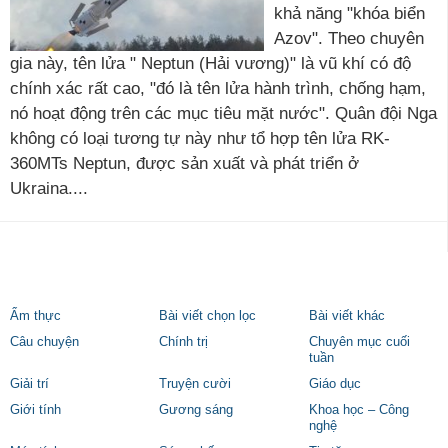
khả năng "khóa biển
Azov". Theo chuyên
gia này, tên lửa " Neptun (Hải vương)" là vũ khí có độ
chính xác rất cao, "đó là tên lửa hành trình, chống hạm,
nó hoạt động trên các mục tiêu mặt nước". Quân đội Nga
không có loại tương tự này như tổ hợp tên lửa RK-
360MTs Neptun, được sản xuất và phát triển ở
Ukraina....
Ẩm thực
Bài viết chọn lọc
Bài viết khác
Câu chuyện
Chính trị
Chuyên mục cuối
tuần
Giải trí
Truyện cười
Giáo dục
Giới tính
Gương sáng
Khoa học – Công
nghệ