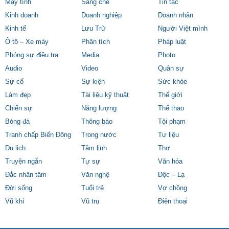
Máy tính
Sáng chế
Tin tặc
Kinh doanh
Doanh nghiệp
Doanh nhân
Kinh tế
Lưu Trữ
Người Việt mình
Ô tô – Xe máy
Phân tích
Pháp luật
Phóng sự điều tra
Media
Photo
Audio
Video
Quân sự
Sự cố
Sự kiện
Sức khỏe
Làm đẹp
Tài liệu kỹ thuật
Thế giới
Chiến sự
Năng lượng
Thể thao
Bóng đá
Thông báo
Tội phạm
Tranh chấp Biển Đông
Trong nước
Tư liệu
Du lịch
Tâm linh
Thơ
Truyện ngắn
Tự sự
Văn hóa
Đắc nhân tâm
Văn nghệ
Độc – Lạ
Đời sống
Tuổi trẻ
Vợ chồng
Vũ khí
Vũ trụ
Điện thoại