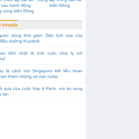
 sau hành động
biển Đông
g vùng biển Đông
u chuyện
gược dòng thời gian: Dấu tích xưa của
điều dưỡng Kuyalnik.
Đau đớn nhất là một cuộc chia ly với
na"
ây là cách mà Singapore kết liễu hoàn
 nạn tham nhũng và nạn cướp.
t quả của cuộc họp ở Paris: núi ảo vọng
a tan