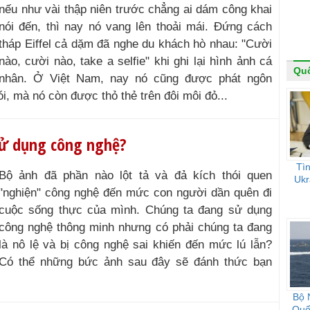
nếu như vài thập niên trước chẳng ai dám công khai
nói đến, thì nay nó vang lên thoải mái. Đứng cách
tháp Eiffel cả dặm đã nghe du khách hò nhau: "Cười
nào, cười nào, take a selfie" khi ghi lại hình ảnh cá
Quố
nhân. Ở Việt Nam, nay nó cũng được phát ngôn
i, mà nó còn được thỏ thẻ trên đôi môi đỏ...
sử dụng công nghệ?
Tìn
Bộ ảnh đã phần nào lột tả và đả kích thói quen
Ukr
"nghiện" công nghệ đến mức con người dần quên đi
cuộc sống thực của mình. Chúng ta đang sử dụng
công nghệ thông minh nhưng có phải chúng ta đang
là nô lệ và bị công nghệ sai khiến đến mức lú lẫn?
Có thể những bức ảnh sau đây sẽ đánh thức bạn
Bộ 
Quốc