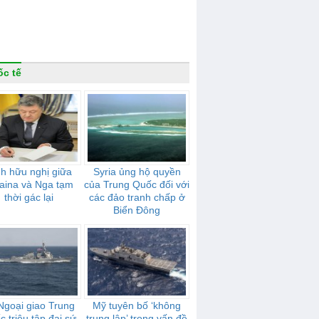
c tế
h hữu nghị giữa
Syria ủng hộ quyền
aina và Nga tạm
của Trung Quốc đối với
thời gác lại
các đảo tranh chấp ở
Biển Đông
Ngoại giao Trung
Mỹ tuyên bố ‘không
 triệu tập đại sứ
trung lập’ trong vấn đề