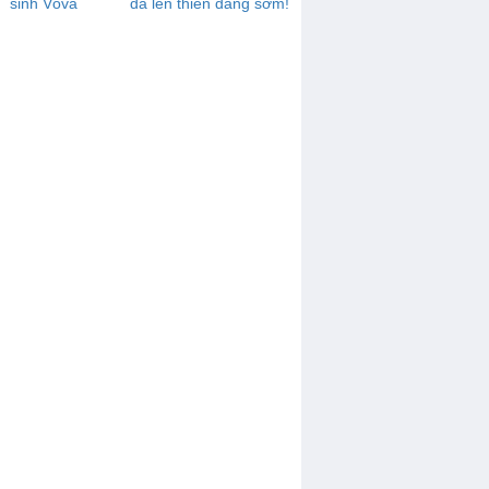
sinh Vôva
đã lên thiên đàng sớm!