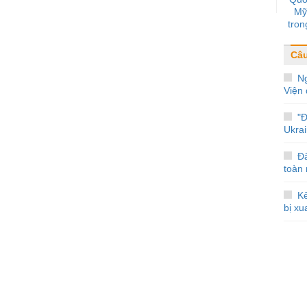
Mỹ
tron
Câ
N
Viện 
"
Ukrai
Đ
toàn
Kế
bị xu