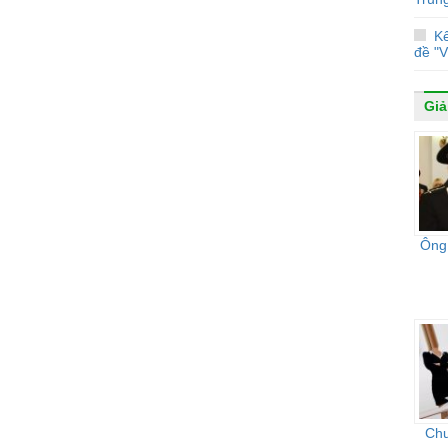
Kế
đề "
Giải
Ông 
Chu