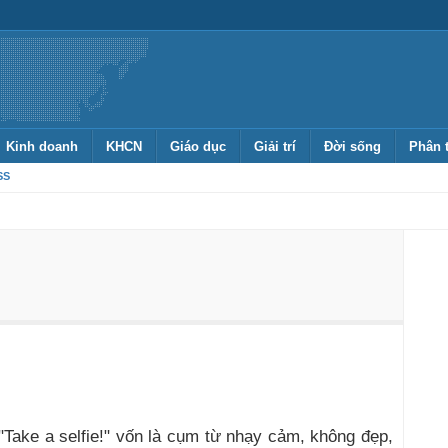
Kinh doanh
KHCN
Giáo dục
Giải trí
Đời sống
Phân 
SS
"Take a selfie!" vốn là cụm từ nhạy cảm, không đẹp,