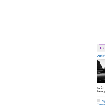
Tư 
20/0
xuân 
trong
N
Trun