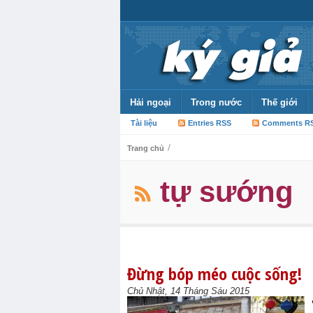
Hải ngoại
Trong nước
Thế giới
Tài liệu
Entries RSS
Comments R
/
Trang chủ
tự sướng
Đừng bóp méo cuộc sống!
Chủ Nhật, 14 Tháng Sáu 2015