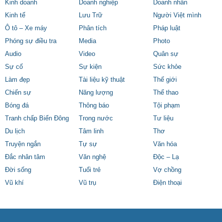
Kinh doanh
Doanh nghiệp
Doanh nhân
Kinh tế
Lưu Trữ
Người Việt mình
Ô tô – Xe máy
Phân tích
Pháp luật
Phóng sự điều tra
Media
Photo
Audio
Video
Quân sự
Sự cố
Sự kiện
Sức khỏe
Làm đẹp
Tài liệu kỹ thuật
Thế giới
Chiến sự
Năng lượng
Thể thao
Bóng đá
Thông báo
Tội phạm
Tranh chấp Biển Đông
Trong nước
Tư liệu
Du lịch
Tâm linh
Thơ
Truyện ngắn
Tự sự
Văn hóa
Đắc nhân tâm
Văn nghệ
Độc – Lạ
Đời sống
Tuổi trẻ
Vợ chồng
Vũ khí
Vũ trụ
Điện thoại