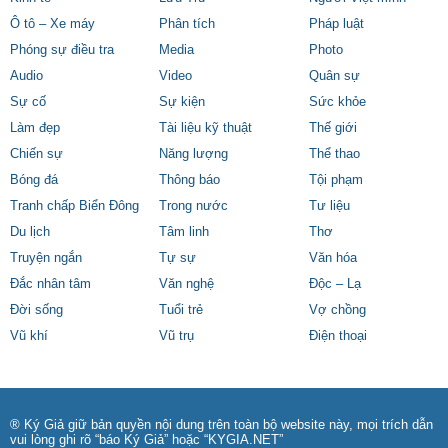
Ô tô – Xe máy
Phân tích
Pháp luật
Phóng sự điều tra
Media
Photo
Audio
Video
Quân sự
Sự cố
Sự kiện
Sức khỏe
Làm đẹp
Tài liệu kỹ thuật
Thế giới
Chiến sự
Năng lượng
Thể thao
Bóng đá
Thông báo
Tội phạm
Tranh chấp Biển Đông
Trong nước
Tư liệu
Du lịch
Tâm linh
Thơ
Truyện ngắn
Tự sự
Văn hóa
Đắc nhân tâm
Văn nghệ
Độc – Lạ
Đời sống
Tuổi trẻ
Vợ chồng
Vũ khí
Vũ trụ
Điện thoại
® Ký Giả giữ bản quyền nội dung trên toàn bộ website này, mọi trích dẫn
vui lòng ghi rõ “báo Ký Giả” hoặc “KYGIA.NET”