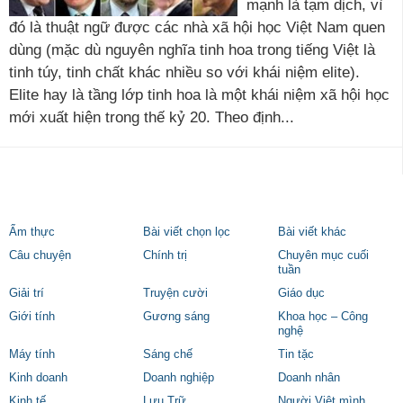
mạnh là tạm dịch, vì
đó là thuật ngữ được các nhà xã hội học Việt Nam quen
dùng (mặc dù nguyên nghĩa tinh hoa trong tiếng Việt là
tinh túy, tinh chất khác nhiều so với khái niệm elite).
Elite hay là tầng lớp tinh hoa là một khái niệm xã hội học
mới xuất hiện trong thế kỷ 20. Theo định...
Ẩm thực
Bài viết chọn lọc
Bài viết khác
Câu chuyện
Chính trị
Chuyên mục cuối
tuần
Giải trí
Truyện cười
Giáo dục
Giới tính
Gương sáng
Khoa học – Công
nghệ
Máy tính
Sáng chế
Tin tặc
Kinh doanh
Doanh nghiệp
Doanh nhân
Kinh tế
Lưu Trữ
Người Việt mình