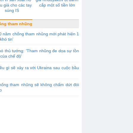
u giả cho các tay
cắp một số tiền lớn
súng IS
ống tham nhũng
0 năm chống tham nhũng mới phát hiện 1
khó tin'
ó thủ tướng: 'Tham nhũng đe dọa sự tồn
của chế độ'
ều gì sẽ xảy ra với Ukraina sau cuộc bầu
hống tham nhũng sẽ không chấm dứt đói
o