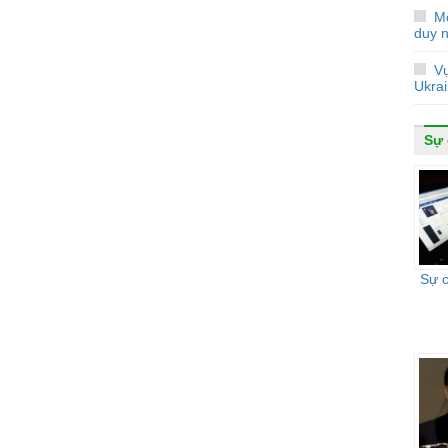
M
duy 
V
Ukra
Sự 
Sự 