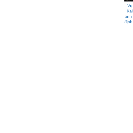
Vụ
Kal
ảnh
định
vũ