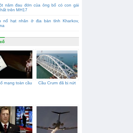
ột năm đau đớn của ông bố có con gái
nhất trên MH17
ụ nổ hạt nhân ở địa bàn tỉnh Kharkov,
ina
cố
cố mạng toàn cầu
Cầu Crưm đã bị nứt