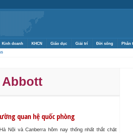
Kinh doanh
KHCN
Giáo dục
Giải trí
Đời sống
Phân 
SS
 Abbott
 cường quan hệ quốc phòng
Hà Nội và Canberra hôm nay thống nhất thắt chặt