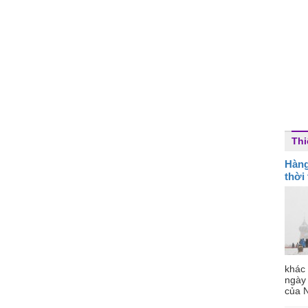
Thi
Hàng
thời 
khác 
ngày
của 