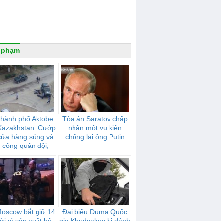
 phạm
thành phố Aktobe
Tòa án Saratov chấp
Kazakhstan: Cướp
nhận một vụ kiện
cửa hàng súng và
chống lại ông Putin
n công quân đội,
cảnh sát
Moscow bắt giữ 14
Đại biểu Duma Quốc
ời vì sản xuất hộ
gia Khudyakov bị đánh