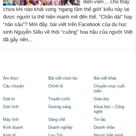
diễn viên… cho thấy
chưa khi nào khát vọng ‘ngang tầm thế giới’ kiểu này lại
được người ta thể hiện mạnh mẽ đến thế. “Chân dài” hay
“não sâu”? Mới đây, bài viết trên Facebook của du học
sinh Nguyễn Siêu về thói “cuồng” hoa hậu của người Việt
đã gây nên...
Ẩm thực
Bài viết chọn lọc
Bài viết khác
Câu chuyện
Chính trị
Chuyên mục cuối
tuần
Giải trí
Truyện cười
Giáo dục
Giới tính
Gương sáng
Khoa học – Công
nghệ
Máy tính
Sáng chế
Tin tặc
Kinh doanh
Doanh nghiệp
Doanh nhân
Kinh tế
Lưu Trữ
Người Việt mình