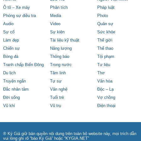
Ô tô – Xe máy
Phân tích
Pháp luật
Phóng sự điều tra
Media
Photo
Audio
Video
Quân sự
Sự cố
Sự kiện
Sức khỏe
Làm đẹp
Tài liệu kỹ thuật
Thế giới
Chiến sự
Năng lượng
Thể thao
Bóng đá
Thông báo
Tội phạm
Tranh chấp Biển Đông
Trong nước
Tư liệu
Du lịch
Tâm linh
Thơ
Truyện ngắn
Tự sự
Văn hóa
Đắc nhân tâm
Văn nghệ
Độc – Lạ
Đời sống
Tuổi trẻ
Vợ chồng
Vũ khí
Vũ trụ
Điện thoại
® Ký Giả giữ bản quyền nội dung trên toàn bộ website này, mọi trích dẫn
vui lòng ghi rõ “báo Ký Giả” hoặc “KYGIA.NET”