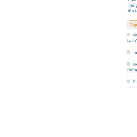
thế 
tồn t
Tây
V
Latin
Ti
N
không
Pu