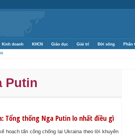
Kinh doanh
KHCN
Giáo dục
Giải trí
Đời sống
Phân 
SS
a Putin
a: Tổng thống Nga Putin lo nhất điều gì
kế hoạch tấn công chống lại Ukraina theo lời khuyên