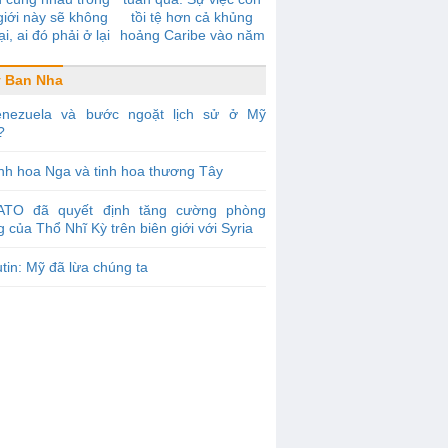
giới này sẽ không
tồi tệ hơn cả khủng
ại, ai đó phải ở lại
hoảng Caribe vào năm
một mình
1962
 Ban Nha
enezuela và bước ngoặt lịch sử ở Mỹ
?
nh hoa Nga và tinh hoa thương Tây
ATO đã quyết định tăng cường phòng
 của Thổ Nhĩ Kỳ trên biên giới với Syria
tin: Mỹ đã lừa chúng ta