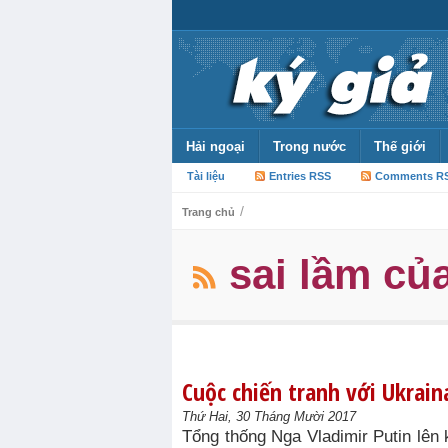
Hải ngoại
Trong nước
Thế giới
Tài liệu
Entries RSS
Comments R
/
Trang chủ
sai lầm củ
Cuộc chiến tranh với Ukrain
Thứ Hai, 30 Tháng Mười 2017
Tổng thống Nga Vladimir Putin lên 