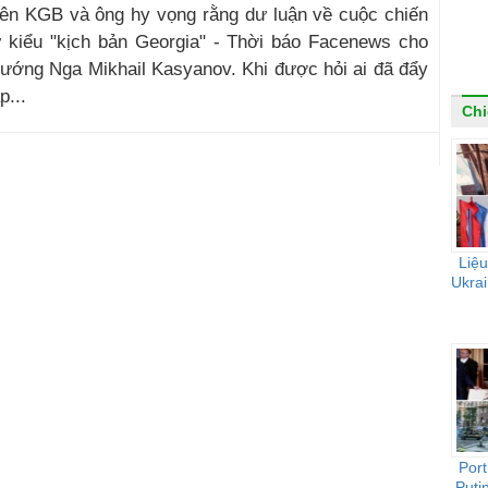
iên KGB và ông hy vọng rằng dư luận về cuộc chiến
ư kiểu "kịch bản Georgia" - Thời báo Facenews cho
 tướng Nga Mikhail Kasyanov. Khi được hỏi ai đã đẩy
p...
Chi
Liệu
Ukrai
Port
Puti