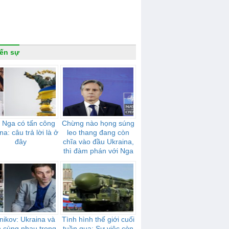
ến sự
 Nga có tấn công
Chừng nào họng súng
na: câu trả lời là ở
leo thang đang còn
đây
chĩa vào đầu Ukraina,
thì đàm phán với Nga
sẽ không có tiến triển
nikov: Ukraina và
Tình hình thế giới cuối
n cùng nhau trong
tuần qua: Sự việc còn