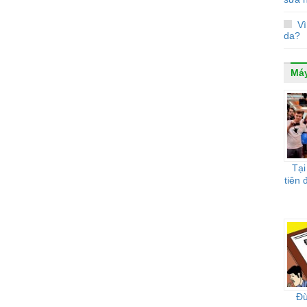
V
da?
Máy
Tại
tiên 
Đừ