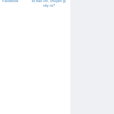
Facebook
từ báo chí, chuyện gì
xảy ra?