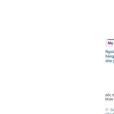
Mẹ 
Ngoà
hàng
cho 
dốc 
khỏe 
Gạ
sữa 