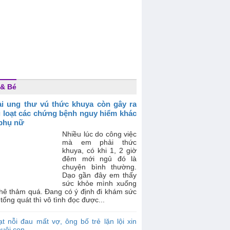
& Bé
i ung thư vú thức khuya còn gây ra
 loạt các chứng bệnh nguy hiểm khác
phụ nữ
Nhiều lúc do công việc
mà em phải thức
khuya, có khi 1, 2 giờ
đêm mới ngủ đó là
chuyện bình thường.
Dạo gần đây em thấy
sức khỏe mình xuống
thê thảm quá. Đang có ý định đi khám sức
tổng quát thì vô tình đọc được...
t nỗi đau mất vợ, ông bố trẻ lặn lội xin
nuôi con