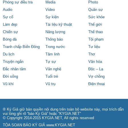
Phóng sự điều tra
Media
Photo
Audio
Video
Quân sự
Sự cố
Sự kiện
Sức khỏe
Làm đẹp
Tài liệu kỹ thuật
Thế giới
Chiến sự
Năng lượng
Thể thao
Bóng đá
Thông báo
Tội phạm
Tranh chấp Biển Đông
Trong nước
Tư liệu
Du lịch
Tâm linh
Thơ
Truyện ngắn
Tự sự
Văn hóa
Đắc nhân tâm
Văn nghệ
Độc – Lạ
Đời sống
Tuổi trẻ
Vợ chồng
Vũ khí
Vũ trụ
Điện thoại
® Ký Giả giữ bản quyền nội dung trên toàn bộ website này, mọi trích dẫn
vui lòng ghi rõ “báo Ký Giả” hoặc “KYGIA.NET”
© Copyright 2014-2015 KYGIA.NET, All rights reserved
TÒA SOẠN BÁO KÝ GIẢ
www.KYGIA.NET