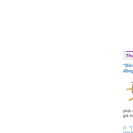
Thu
“Đô
đồng
phải
giả h
“
Việt