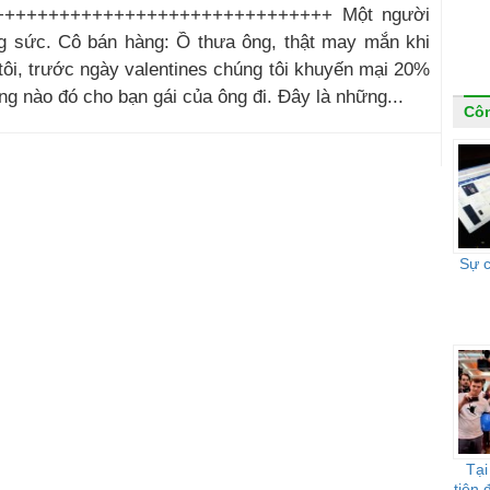
++++++++++++++++++++++++++++++ Một người
g sức. Cô bán hàng: Ồ thưa ông, thật may mắn khi
ôi, trước ngày valentines chúng tôi khuyến mại 20%
ng nào đó cho bạn gái của ông đi. Đây là những...
Côn
Sự 
Tại
tiên 