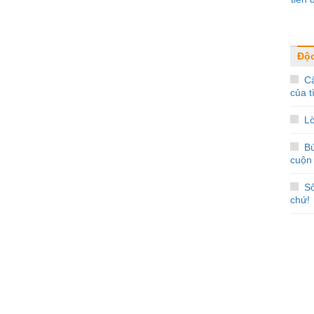
Độc
Câ
của t
Lờ
Bú
cuộn
Số
chứ!