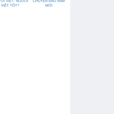
ỜI VIỆT- NGƯỜI
CHUYỆN ĐẦU NĂM
VIỆT TỐT?
MỚI