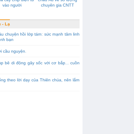
vào người
chuyên gia CNTT
 - Lạ
u chuyện hồi lớp tám: sức mạnh tâm linh
ình bạn
i cầu nguyện.
p bê di động gây sốc với cơ bắp... cuồn
ng theo lời dạy của Thiên chúa, nên lắm