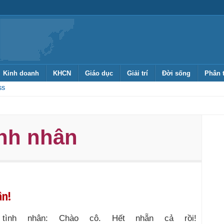
Kinh doanh
KHCN
Giáo dục
Giải trí
Đời sống
Phân 
SS
ình nhân
ân!
 tình nhân: Chào cô. Hết nhẵn cả rồi!