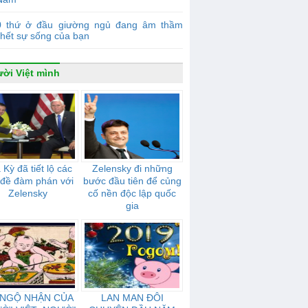
0 thứ ở đầu giường ngủ đang âm thầm
chết sự sống của bạn
ời Việt mình
Kỳ đã tiết lộ các
Zelensky đi những
 đề đàm phán với
bước đầu tiên để củng
Zelensky
cố nền độc lập quốc
gia
 NGỘ NHẬN CỦA
LAN MAN ĐÔI