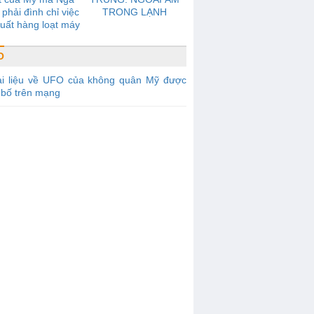
phải đình chỉ việc
TRONG LẠNH
uất hàng loạt máy
được gọi là đối thủ
 tranh với Boeing
O
ài liệu về UFO của không quân Mỹ được
 bố trên mạng