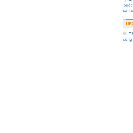
buộc 
sản x
bay, 
cạnh
UF
T
công