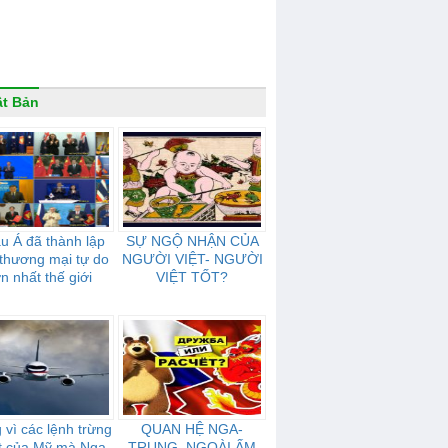
t Bản
u Á đã thành lập
SỰ NGỘ NHẬN CỦA
thương mại tự do
NGƯỜI VIỆT- NGƯỜI
ớn nhất thế giới
VIỆT TỐT?
 vì các lệnh trừng
QUAN HỆ NGA-
t của Mỹ mà Nga
TRUNG. NGOÀI ẤM