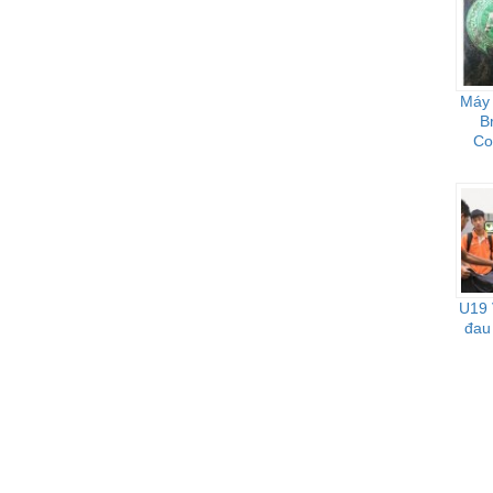
Máy 
B
Co
U19 
đau