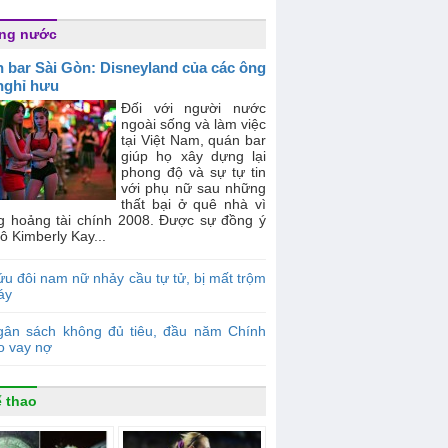
ong nước
 bar Sài Gòn: Disneyland của các ông
nghỉ hưu
Đối với người nước
ngoài sống và làm việc
tại Việt Nam, quán bar
giúp họ xây dựng lại
phong độ và sự tự tin
với phụ nữ sau những
thất bại ở quê nhà vì
g hoảng tài chính 2008. Được sự đồng ý
ô Kimberly Kay...
u đôi nam nữ nhảy cầu tự tử, bị mất trộm
áy
gân sách không đủ tiêu, đầu năm Chính
o vay nợ
 thao