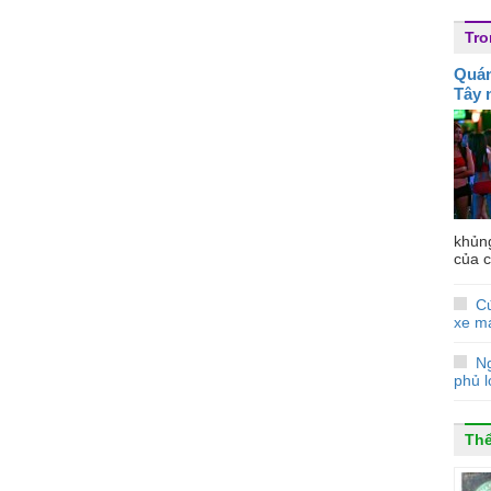
Tr
Quán
Tây 
khủn
của c
Cứ
xe m
N
phủ l
Thể