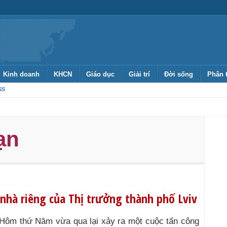
Kinh doanh
KHCN
Giáo dục
Giải trí
Đời sống
Phân 
SS
ạn
nhà riêng của Thị trưởng thành phố Lviv
Hôm thứ Năm vừa qua lại xảy ra một cuộc tấn công