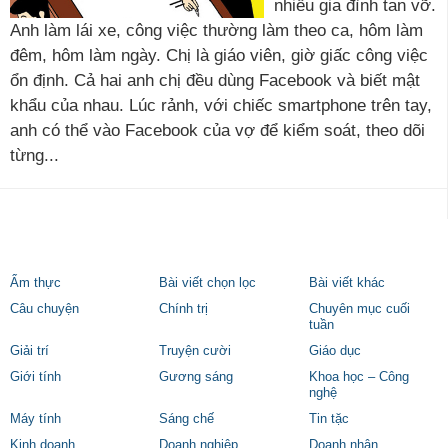
nhiều gia đình tan vỡ.
Anh làm lái xe, công việc thường làm theo ca, hôm làm
đêm, hôm làm ngày. Chị là giáo viên, giờ giấc công việc
ổn định. Cả hai anh chị đều dùng Facebook và biết mật
khẩu của nhau. Lúc rảnh, với chiếc smartphone trên tay,
anh có thể vào Facebook của vợ để kiểm soát, theo dõi
từng...
Ẩm thực
Bài viết chọn lọc
Bài viết khác
Câu chuyện
Chính trị
Chuyên mục cuối
tuần
Giải trí
Truyện cười
Giáo dục
Giới tính
Gương sáng
Khoa học – Công
nghệ
Máy tính
Sáng chế
Tin tặc
Kinh doanh
Doanh nghiệp
Doanh nhân